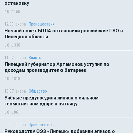
остановку
0
150
12:09, вчера
Происшествия
Ночной полет БПЛА остановили российские ПВО в
Липецкой области
0
336
11:07, вчера
Власть
Липецкий губернатор Артамонов уступил по
доходам производителю батареек
0
818
10:07, вчера
Общество
Учёные предупредили липчан о сильном
геомагнитном ударе в пятницу
0
86
09:09, вчера
Происшествия
Руководству ОЭЗ «Липецк» добавили эпизод о