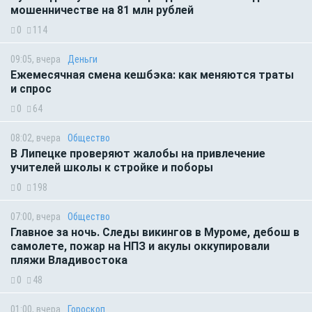
мошенничестве на 81 млн рублей
0
114
09:05, вчера
Деньги
Ежемесячная смена кешбэка: как меняются траты
и спрос
0
64
08:02, вчера
Общество
В Липецке проверяют жалобы на привлечение
учителей школы к стройке и поборы
0
198
07:00, вчера
Общество
Главное за ночь. Следы викингов в Муроме, дебош в
самолете, пожар на НПЗ и акулы оккупировали
пляжи Владивостока
0
48
01:00, вчера
Гороскоп