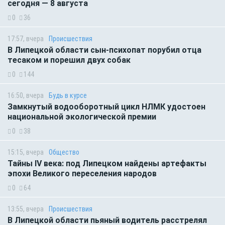
сегодня — 8 августа
0
36
17:57, вчера
Происшествия
В Липецкой области сын-психопат порубил отца
тесаком и порешил двух собак
0
144
16:50, вчера
Будь в курсе
Замкнутый водооборотный цикл НЛМК удостоен
национальной экологической премии
0
38
15:15, вчера
Общество
Тайны IV века: под Липецком найдены артефакты
эпохи Великого переселения народов
0
64
13:55, вчера
Происшествия
В Липецкой области пьяный водитель расстрелял