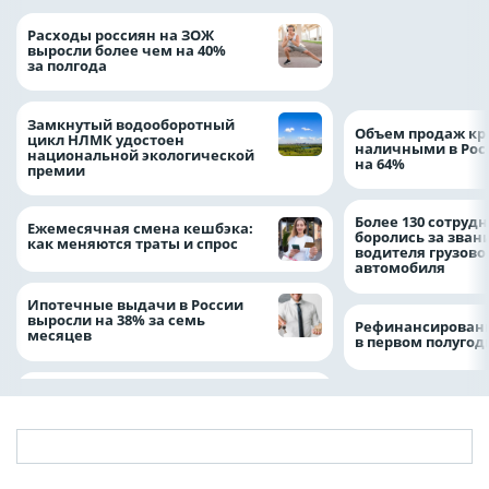
На доброе дело: 
Расходы россиян на ЗОЖ
помощь детям по
выросли более чем на 40%
благотворительн
за полгода
Замкнутый водооборотный
Объем продаж кр
цикл НЛМК удостоен
наличными в Рос
национальной экологической
на 64%
премии
Более 130 сотруд
Ежемесячная смена кешбэка:
боролись за зван
как меняются траты и спрос
водителя грузово
автомобиля
Ипотечные выдачи в России
выросли на 38% за семь
Рефинансировани
месяцев
в первом полугоди