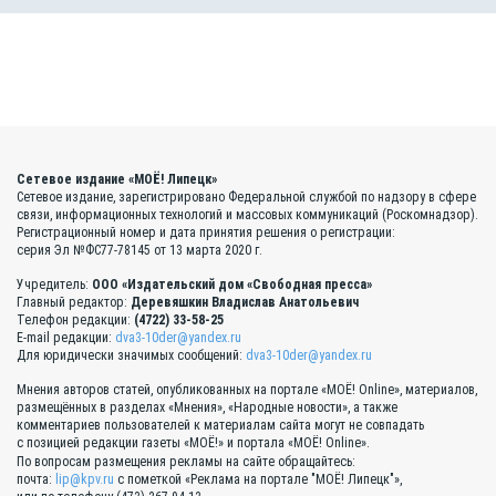
Сетевое издание «МОЁ! Липецк»
Сетевое издание, зарегистрировано Федеральной службой по надзору в сфере
связи, информационных технологий и массовых коммуникаций (Роскомнадзор).
Регистрационный номер и дата принятия решения о регистрации:
серия Эл №ФС77-78145 от 13 марта 2020 г.
Учредитель:
ООО «Издательский дом «Свободная пресса»
Главный редактор:
Деревяшкин Владислав Анатольевич
Телефон редакции:
(4722) 33-58-25
E-mail редакции:
dva3-10der@yandex.ru
Для юридически значимых сообщений:
dva3-10der@yandex.ru
Мнения авторов статей, опубликованных на портале «МОЁ! Online», материалов,
размещённых в разделах «Мнения», «Народные новости», а также
комментариев пользователей к материалам сайта могут не совпадать
с позицией редакции газеты «МОЁ!» и портала «МОЁ! Online».
По вопросам размещения рекламы на сайте обращайтесь:
почта:
lip@kpv.ru
с пометкой «Реклама на портале "МОЁ! Липецк"»,