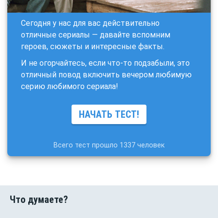
Сегодня у нас для вас действительно
отличные сериалы — давайте вспомним
героев, сюжеты и интересные факты.
И не огорчайтесь, если что-то подзабыли, это
отличный повод включить вечером любимую
серию любимого сериала!
НАЧАТЬ ТЕСТ!
Всего тест прошло 1337 человек