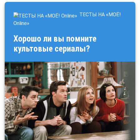
ТЕСТЫ НА «МОЁ!
Online»
Q
Хорошо ли вы помните
u
культовые сериалы?
i
z
: