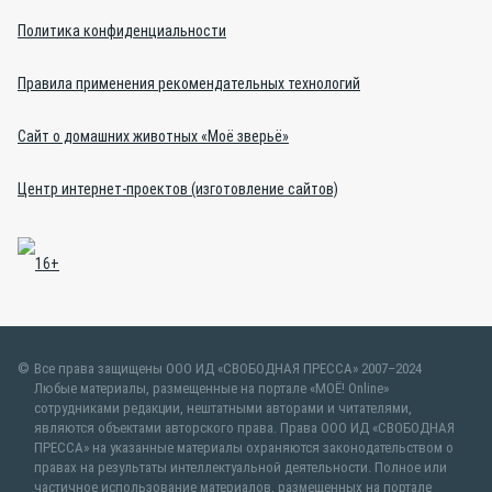
Политика конфиденциальности
Правила применения рекомендательных технологий
Сайт о домашних животных «Моё зверьё»
Центр интернет-проектов (изготовление сайтов)
Все права защищены ООО ИД «СВОБОДНАЯ ПРЕССА» 2007–2024
Любые материалы, размещенные на портале «МОЁ! Online»
сотрудниками редакции, нештатными авторами и читателями,
являются объектами авторского права. Права ООО ИД «СВОБОДНАЯ
ПРЕССА» на указанные материалы охраняются законодательством о
правах на результаты интеллектуальной деятельности. Полное или
частичное использование материалов, размещенных на портале