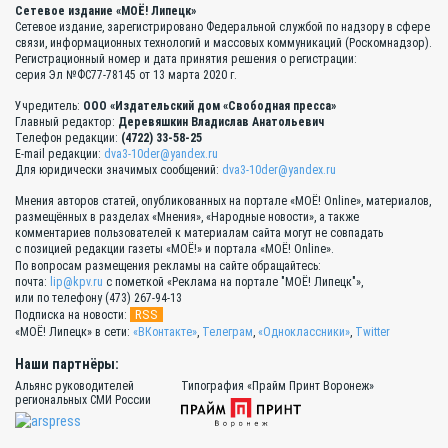
Сетевое издание «МОЁ! Липецк»
Сетевое издание, зарегистрировано Федеральной службой по надзору в сфере
связи, информационных технологий и массовых коммуникаций (Роскомнадзор).
Регистрационный номер и дата принятия решения о регистрации:
серия Эл №ФС77-78145 от 13 марта 2020 г.
Учредитель:
ООО «Издательский дом «Свободная пресса»
Главный редактор:
Деревяшкин Владислав Анатольевич
Телефон редакции:
(4722) 33-58-25
E-mail редакции:
dva3-10der@yandex.ru
Для юридически значимых сообщений:
dva3-10der@yandex.ru
Мнения авторов статей, опубликованных на портале «МОЁ! Online», материалов,
размещённых в разделах «Мнения», «Народные новости», а также
комментариев пользователей к материалам сайта могут не совпадать
с позицией редакции газеты «МОЁ!» и портала «МОЁ! Online».
По вопросам размещения рекламы на сайте обращайтесь:
почта:
lip@kpv.ru
с пометкой «Реклама на портале "МОЁ! Липецк"»,
или по телефону (473) 267-94-13
RSS
Подписка на новости:
«МОЁ! Липецк» в сети:
«ВКонтакте»
,
Телеграм
,
«Одноклассники»
,
Twitter
Наши партнёры:
Альянс руководителей
Типография «Прайм Принт Воронеж»
региональных СМИ России