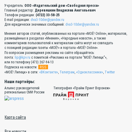
Учредитель:
ООО «Издательский дом «Свободная пресса»
Главный редактор:
Деревяшкин Владислав Анатольевич
Телефон редакции:
(4722) 33-58-25
E-mail редакции:
dva3-10der@yandex.ru
Для юридически значимых сообщений:
dva3-10der@yandex.ru
Мнения авторов статей, опубликованных на портале «МОЁ! Online», материалов,
размещённых в разделах «Мнения», «Народные новости», а также
комментариев пользователей к материалам сайта могут не совпадать
с позицией редакции газеты «МОЁ!» и портала «МОЁ! Online».
По вопросам размещения рекламы на сайте обращайтесь:
почта:
lip@kpv.ru
с пометкой «Реклама на портале "МОЁ! Липецк"»,
или по телефону (473) 267-94-13
RSS
Подписка на новости:
«МОЁ! Липецк» в сети:
«ВКонтакте»
,
Телеграм
,
«Одноклассники»
,
Twitter
Наши партнёры:
Альянс руководителей
Типография «Прайм Принт Воронеж»
региональных СМИ России
Карта сайта
Все новости