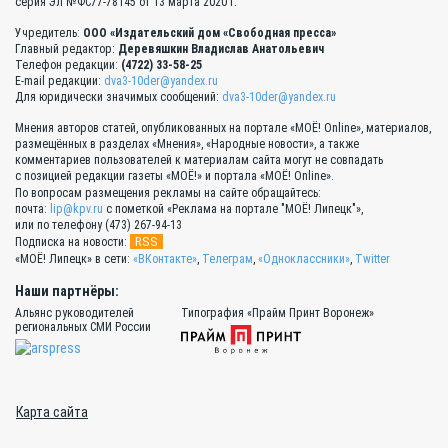
серия Эл №ФС77-78145 от 13 марта 2020 г.
Учредитель:
ООО «Издательский дом «Свободная пресса»
Главный редактор:
Деревяшкин Владислав Анатольевич
Телефон редакции:
(4722) 33-58-25
E-mail редакции:
dva3-10der@yandex.ru
Для юридически значимых сообщений:
dva3-10der@yandex.ru
Мнения авторов статей, опубликованных на портале «МОЁ! Online», материалов,
размещённых в разделах «Мнения», «Народные новости», а также
комментариев пользователей к материалам сайта могут не совпадать
с позицией редакции газеты «МОЁ!» и портала «МОЁ! Online».
По вопросам размещения рекламы на сайте обращайтесь:
почта:
lip@kpv.ru
с пометкой «Реклама на портале "МОЁ! Липецк"»,
или по телефону (473) 267-94-13
RSS
Подписка на новости:
«МОЁ! Липецк» в сети:
«ВКонтакте»
,
Телеграм
,
«Одноклассники»
,
Twitter
Наши партнёры:
Альянс руководителей
Типография «Прайм Принт Воронеж»
региональных СМИ России
Карта сайта