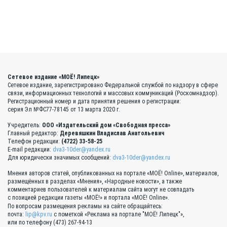
Сетевое издание «МОЁ! Липецк»
Сетевое издание, зарегистрировано Федеральной службой по надзору в сфере
связи, информационных технологий и массовых коммуникаций (Роскомнадзор).
Регистрационный номер и дата принятия решения о регистрации:
серия Эл №ФС77-78145 от 13 марта 2020 г.
Учредитель:
ООО «Издательский дом «Свободная пресса»
Главный редактор:
Деревяшкин Владислав Анатольевич
Телефон редакции:
(4722) 33-58-25
E-mail редакции:
dva3-10der@yandex.ru
Для юридически значимых сообщений:
dva3-10der@yandex.ru
Мнения авторов статей, опубликованных на портале «МОЁ! Online», материалов,
размещённых в разделах «Мнения», «Народные новости», а также
комментариев пользователей к материалам сайта могут не совпадать
с позицией редакции газеты «МОЁ!» и портала «МОЁ! Online».
По вопросам размещения рекламы на сайте обращайтесь:
почта:
lip@kpv.ru
с пометкой «Реклама на портале "МОЁ! Липецк"»,
или по телефону (473) 267-94-13