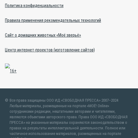
Политика конфиденциальности
Правила применения рекомендательных технологий
Сайт о домашних животных «Моё зверьё»
Центр интернет-проектов (изготовление сайтов)
Все права защищены ООО ИД «СВОБОДНАЯ ПРЕССА» 2007–2024
Любые материалы, размещенные на портале «МОЁ! Online»
сотрудниками редакции, нештатными авторами и читателями,
являются объектами авторского права. Права ООО ИД «СВОБОДНАЯ
ПРЕССА» на указанные материалы охраняются законодательством о
правах на результаты интеллектуальной деятельности. Полное или
частичное использование материалов, размещенных на портале