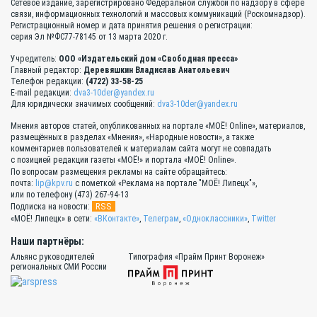
Сетевое издание, зарегистрировано Федеральной службой по надзору в сфере
связи, информационных технологий и массовых коммуникаций (Роскомнадзор).
Регистрационный номер и дата принятия решения о регистрации:
серия Эл №ФС77-78145 от 13 марта 2020 г.
Учредитель:
ООО «Издательский дом «Свободная пресса»
Главный редактор:
Деревяшкин Владислав Анатольевич
Телефон редакции:
(4722) 33-58-25
E-mail редакции:
dva3-10der@yandex.ru
Для юридически значимых сообщений:
dva3-10der@yandex.ru
Мнения авторов статей, опубликованных на портале «МОЁ! Online», материалов,
размещённых в разделах «Мнения», «Народные новости», а также
комментариев пользователей к материалам сайта могут не совпадать
с позицией редакции газеты «МОЁ!» и портала «МОЁ! Online».
По вопросам размещения рекламы на сайте обращайтесь:
почта:
lip@kpv.ru
с пометкой «Реклама на портале "МОЁ! Липецк"»,
или по телефону (473) 267-94-13
RSS
Подписка на новости:
«МОЁ! Липецк» в сети:
«ВКонтакте»
,
Телеграм
,
«Одноклассники»
,
Twitter
Наши партнёры:
Альянс руководителей
Типография «Прайм Принт Воронеж»
региональных СМИ России