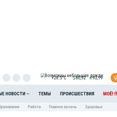
+28.5°C
80,92
93,19
ЫЕ НОВОСТИ
ТЕМЫ
ПРОИСШЕСТВИЯ
МОЁ! 
бразование
Pабота
Главное за ночь
Здоровье