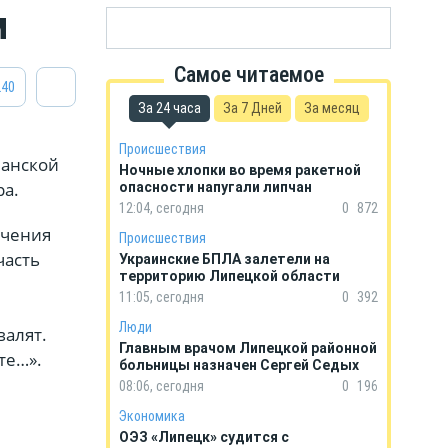
м
Самое читаемое
240
За 24 часа
За 7 Дней
За месяц
Происшествия
манской
Ночные хлопки во время ракетной
ра.
опасности напугали липчан
12:04, сегодня
0
872
ичения
Происшествия
часть
Украинские БПЛА залетели на
территорию Липецкой области
11:05, сегодня
0
392
Люди
валят.
Главным врачом Липецкой районной
те…».
больницы назначен Сергей Седых
08:06, сегодня
0
196
Экономика
ОЭЗ «Липецк» судится с