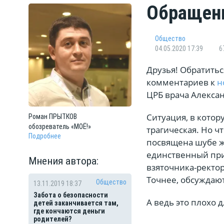
Обращени
Общество
04.05.2020 17:39
6
Друзья! Обратитьс
комментариев к
н
ЦРБ врача Алексан
Ситуация, в кото
Роман
ПРЫТКОВ
обозреватель «МОЁ!»
трагическая. Но ч
Подробнее
посвящена шубе ж
единственный прим
Мнения автора:
взяточника-ректора
Точнее, обсуждают,
Общество
13.11.2019 18:37
Забота о безопасности
А ведь это плохо д
детей заканчивается там,
где кончаются деньги
родителей?