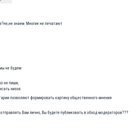
?не,не знаем. Многие не печатают
 мы не будем
хо не пиши;
исать низзя.
тарии позволяют формировать картину общественного мнения
 отправлять Вам лично, Вы будете публиковать в обход модераторов???