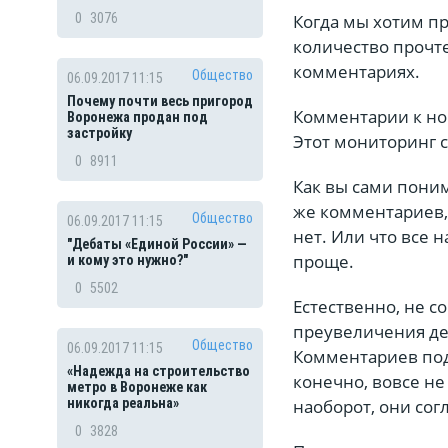
Когда мы хотим пр
0
3076
количество прочте
комментариях.
Общество
06.09.2017 11:15
Почему почти весь пригород
Комментарии к но
Воронежа продан под
застройку
Этот мониторинг 
0
8911
Как вы сами пони
же комментариев, 
Общество
06.09.2017 11:15
нет. Или что все 
"Дебаты «Единой России» —
проще.
и кому это нужно?"
0
5502
Естественно, не с
преувеличения дес
Общество
06.09.2017 11:15
Комментариев под 
«Надежда на строительство
конечно, вовсе не
метро в Воронеже как
наоборот, они сог
никогда реальна»
0
3828