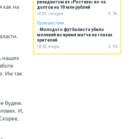
резидентом из «Ростеха» из-за
 как на
долгов на 18 млн рублей
10:09, сегодня
0
96
Происшествия
Молодого футболиста убило
молнией во время матча на глазах
власти.
зрителей
18:45, вчера
0
94
ь наших
аботе
е. Им так
не будем.
ловек. И,
 Скорее,