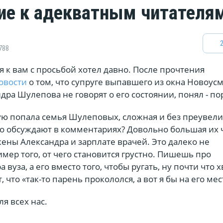
е к адекватным читателя
788
я к вам с просьбой хотел давно. После прочтения
овости
о том, что супруге выпавшего из окна Новоус
дра Шулепова не говорят о его состоянии, понял - по
рую попала семья Шулеповых, сложная и без преувел
то обсуждают в комментариях? Довольно большая их 
ены Александра и зарплате врачей. Это далеко не
ер того, от чего становится грустно. Пишешь про
 вуза, а его вместо того, чтобы ругать, ну почти что х
 что «так-то парень прокололся, а вот я бы на его мес
ля всех нас.