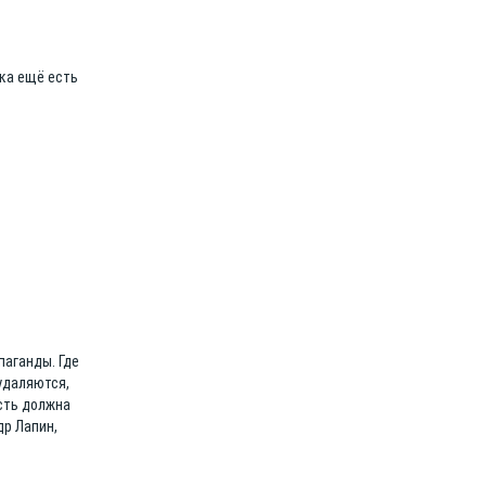
ока ещё есть
паганды. Где
удаляются,
асть должна
др Лапин,