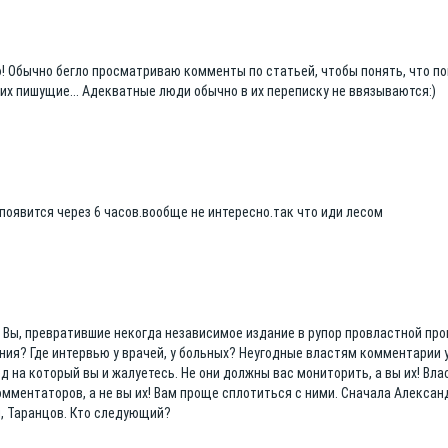
ю! Обычно бегло просматриваю комменты по статьей, чтобы понять, что п
 их пишущие... Адекватные люди обычно в их переписку не ввязываются:)
появится через 6 часов.вообще не интересно.так что иди лесом
 Вы, превратившие некогда независимое издание в рупор провластной про
ия? Где интервью у врачей, у больных? Неугодные властям комментарии 
д на который вы и жалуетесь. Не они должны вас мониторить, а вы их! Вл
мментаторов, а не вы их! Вам проще сплотиться с ними. Сначала Алексан
н, Таранцов. Кто следующий?