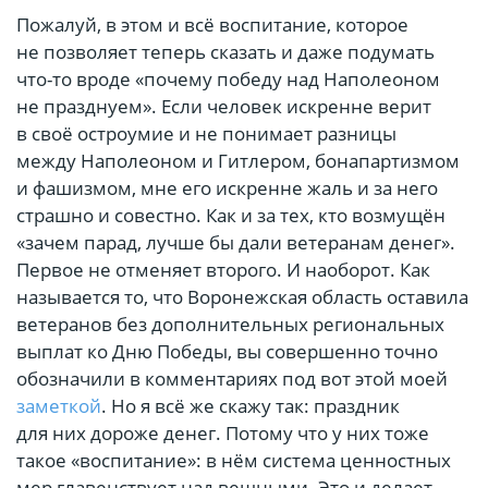
Пожалуй, в этом и всё воспитание, которое
не позволяет теперь сказать и даже подумать
что-то вроде «почему победу над Наполеоном
не празднуем». Если человек искренне верит
в своё остроумие и не понимает разницы
между Наполеоном и Гитлером, бонапартизмом
и фашизмом, мне его искренне жаль и за него
страшно и совестно. Как и за тех, кто возмущён
«зачем парад, лучше бы дали ветеранам денег».
Первое не отменяет второго. И наоборот. Как
называется то, что Воронежская область оставила
ветеранов без дополнительных региональных
выплат ко Дню Победы, вы совершенно точно
обозначили в комментариях под вот этой моей
заметкой
. Но я всё же скажу так: праздник
для них дороже денег. Потому что у них тоже
такое «воспитание»: в нём система ценностных
мер главенствует над вещными. Это и делает