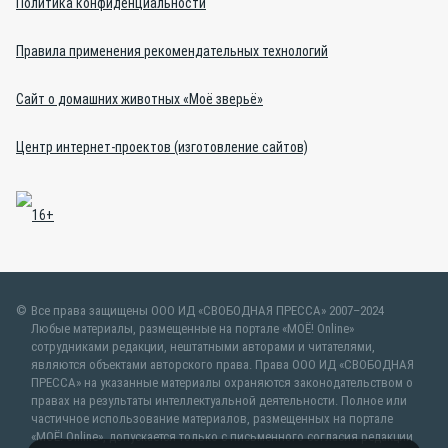
Политика конфиденциальности
Правила применения рекомендательных технологий
Сайт о домашних животных «Моё зверьё»
Центр интернет-проектов (изготовление сайтов)
Все права защищены ООО ИД «СВОБОДНАЯ ПРЕССА» 2007–2024
Любые материалы, размещенные на портале «МОЁ! Online»
сотрудниками редакции, нештатными авторами и читателями,
являются объектами авторского права. Права ООО ИД «СВОБОДНАЯ
ПРЕССА» на указанные материалы охраняются законодательством о
правах на результаты интеллектуальной деятельности. Полное или
частичное использование материалов, размещенных на портале
«МОЁ! Online», допускается только с письменного согласия редакции