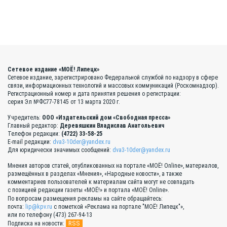
Сетевое издание «МОЁ! Липецк»
Сетевое издание, зарегистрировано Федеральной службой по надзору в сфере
связи, информационных технологий и массовых коммуникаций (Роскомнадзор).
Регистрационный номер и дата принятия решения о регистрации:
серия Эл №ФС77-78145 от 13 марта 2020 г.
Учредитель:
ООО «Издательский дом «Свободная пресса»
Главный редактор:
Деревяшкин Владислав Анатольевич
Телефон редакции:
(4722) 33-58-25
E-mail редакции:
dva3-10der@yandex.ru
Для юридически значимых сообщений:
dva3-10der@yandex.ru
Мнения авторов статей, опубликованных на портале «МОЁ! Online», материалов,
размещённых в разделах «Мнения», «Народные новости», а также
комментариев пользователей к материалам сайта могут не совпадать
с позицией редакции газеты «МОЁ!» и портала «МОЁ! Online».
По вопросам размещения рекламы на сайте обращайтесь:
почта:
lip@kpv.ru
с пометкой «Реклама на портале "МОЁ! Липецк"»,
или по телефону (473) 267-94-13
RSS
Подписка на новости: