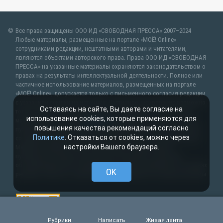
Все права защищены ООО ИД «СВОБОДНАЯ ПРЕССА» 2007–2024
Любые материалы, размещенные на портале «МОЁ! Online»
сотрудниками редакции, нештатными авторами и читателями,
являются объектами авторского права. Права ООО ИД «СВОБОДНАЯ
ПРЕССА» на указанные материалы охраняются законодательством о
правах на результаты интеллектуальной деятельности. Полное или
частичное использование материалов, размещенных на портале
«МОЁ! Online», допускается только с письменного согласия редакции
с указанием ссылки на источник. Частичное цитирование возможно
Оставаясь на сайте, Вы даете согласие на
только при условии гиперссылки на moe-lipetsk.ru.Все вопросы
использование cookies, которые применяются для
можно задать по адресу
web@kpv.ru
. В рубрике «От первого лица»
повышения качества рекомендаций согласно
публикуются сообщения в рамках контрактов об информационном
Политике
. Отказаться от cookies, можно через
сотрудничестве между редакцией «МОЁ! Online» и органами власти.
настройки Вашего браузера.
Материалы рубрик «Новости партнёров» и «Будь в курсе»
публикуются в рамках договоров (соглашений, контрактов)
об информационном сотрудничестве и (или) размещаются на правах
OK
рекламы. Новости с пометкой (
) размещаются на правах рекламы.
Рубрики
Написать
Живая лента