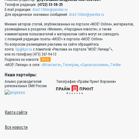
Телефон редакции:
(4722) 33-58-25
E-mail редакции:
dva3-10der@yandex.ru
Для юридически значимых сообщений:
dva3-10der@yandex.ru
Мнения авторов статей, опубликованных на портале «МОЁ! Online», материалов,
размещённых в разделах «Мнения», «Народные новости», а также
комментариев пользователей к материалам сайта могут не совпадать
с позицией редакции газеты «МОЁ!» и портала «МОЁ! Online».
По вопросам размещения рекламы на сайте обращайтесь:
почта:
lip@kpv.ru
с пометкой «Реклама на портале "МОЁ! Липецк"»,
или по телефону (473) 267-94-13
RSS
Подписка на новости:
«МОЁ! Липецк» в сети:
«ВКонтакте»
,
Телеграм
,
«Одноклассники»
,
Twitter
Наши партнёры:
Альянс руководителей
Типография «Прайм Принт Воронеж»
региональных СМИ России
Карта сайта
Все новости