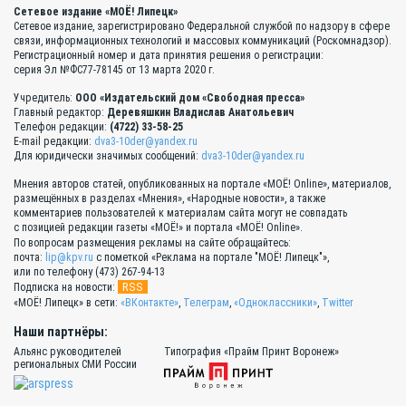
Сетевое издание «МОЁ! Липецк»
Сетевое издание, зарегистрировано Федеральной службой по надзору в сфере
связи, информационных технологий и массовых коммуникаций (Роскомнадзор).
Регистрационный номер и дата принятия решения о регистрации:
серия Эл №ФС77-78145 от 13 марта 2020 г.
Учредитель:
ООО «Издательский дом «Свободная пресса»
Главный редактор:
Деревяшкин Владислав Анатольевич
Телефон редакции:
(4722) 33-58-25
E-mail редакции:
dva3-10der@yandex.ru
Для юридически значимых сообщений:
dva3-10der@yandex.ru
Мнения авторов статей, опубликованных на портале «МОЁ! Online», материалов,
размещённых в разделах «Мнения», «Народные новости», а также
комментариев пользователей к материалам сайта могут не совпадать
с позицией редакции газеты «МОЁ!» и портала «МОЁ! Online».
По вопросам размещения рекламы на сайте обращайтесь:
почта:
lip@kpv.ru
с пометкой «Реклама на портале "МОЁ! Липецк"»,
или по телефону (473) 267-94-13
RSS
Подписка на новости:
«МОЁ! Липецк» в сети:
«ВКонтакте»
,
Телеграм
,
«Одноклассники»
,
Twitter
Наши партнёры:
Альянс руководителей
Типография «Прайм Принт Воронеж»
региональных СМИ России