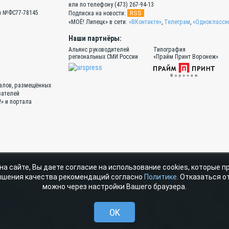
или по телефону (473) 267-94-13
Эл №ФС77-78145
RSS
Подписка на новости:
«МОЁ! Липецк» в сети:
«ВКонтакте»
,
Телеграм
,
«Одноклассн
Наши партнёры:
Альянс руководителей
Типография
региональных СМИ России
«Прайм Принт Воронеж»
иалов, размещённых
вателей
!» и портала
на сайте, Вы даете согласие на использование cookies, которые 
атериалы, размещенные на портале «МОЁ! Online» сотрудниками редакции, н
ышения качества рекомендаций согласно
Политике
. Отказаться от
ава ООО ИД «СВОБОДНАЯ ПРЕССА» на указанные материалы охраняются законода
можно через настройки Вашего браузера.
стичное использование материалов, размещенных на портале «МОЁ! Online», до
очник. Частичное цитирование возможно только при условии гиперссылки на m
е «От первого лица» публикуются сообщения в рамках контрактов об информаци
OK
атериалы рубрик «Новости партнёров» и «Будь в курсе» публикуются в рамках до
) размещаются на правах рекламы. Новости с пометкой (
) размещаются на п