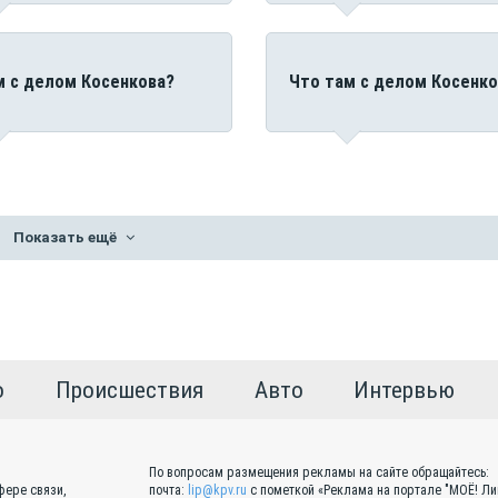
м с делом Косенкова?
Что там с делом Косенко
Показать ещё
о
Происшествия
Авто
Интервью
По вопросам размещения рекламы на сайте обращайтесь:
фере связи,
почта:
lip@kpv.ru
с пометкой «Реклама на портале "МОЁ! Ли