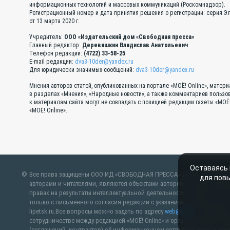
информационных технологий и массовых коммуникаций (Роскомнадзор).
Регистрационный номер и дата принятия решения о регистрации: серия 
от 13 марта 2020 г.
Учредитель:
ООО «Издательский дом «Свободная пресса»
Главный редактор:
Деревяшкин Владислав Анатольевич
Телефон редакции:
(4722) 33-58-25
E-mail редакции:
dva3-10der@yandex.ru
Для юридически значимых сообщений:
dva3-10der@yandex.ru
Мнения авторов статей, опубликованных на портале «МОЁ! Online», матер
в разделах «Мнения», «Народные новости», а также комментариев пользо
к материалам сайта могут не совпадать с позицией редакции газеты «МОЁ
«МОЁ! Online».
Оставаясь 
Все права защищены ООО ИД «СВОБОДНАЯ ПРЕССА» 2007–2024 Любые м
для пов
авторами и читателями, являются объектами авторского права. Пр
правах на результаты интеллектуальной деятельности. Полное или ча
только с письменного согласия редакции с указанием ссылки на ист
lipetsk.ru.Все вопросы можно задать по адресу
web@kpv.ru
. В рубрик
сотрудничестве между редакцией «МОЁ! Online» и органами власти. М
(соглашений, контрактов) об информационном сотрудничестве и (или