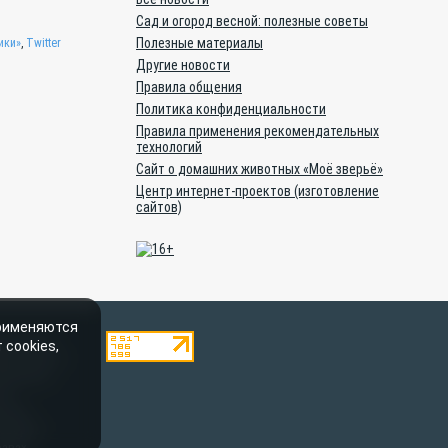
Сад и огород весной: полезные советы
Полезные материалы
ики»
,
Twitter
Другие новости
Правила общения
Политика конфиденциальности
Правила применения рекомендательных
технологий
Сайт о домашних животных «Моё зверьё»
Центр интернет-проектов (изготовление
сайтов)
применяются
ештатными
 cookies,
тельством о
пускается
oe-
онном
говоров
равах