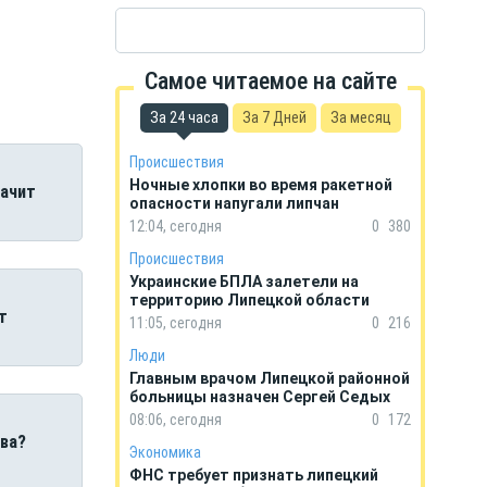
Самое читаемое на сайте
За 24 часа
За 7 Дней
За месяц
Происшествия
Ночные хлопки во время ракетной
начит
опасности напугали липчан
12:04, сегодня
0
380
Происшествия
Украинские БПЛА залетели на
территорию Липецкой области
т
11:05, сегодня
0
216
Люди
Главным врачом Липецкой районной
больницы назначен Сергей Седых
08:06, сегодня
0
172
ва?
Экономика
ФНС требует признать липецкий