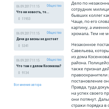
Дело по незаконн
Общество
06.09.2017 11:15
сотрудник милици
Что ни новость, то...
бывших коллег ка
0
11953
Чаще, по его сло
картину, а именно
хромала. Тем не 
Общество
06.09.2017 11:15
Дачи до весны не достоят
Незаконное поста
0
5341
Савельева, которы
из дома Косенкова
Общество
06.09.2017 11:15
района. Полицейск
Что там с делом Косенкова?
также признал де
0
9134
правоохранители 
постановление он
Все мнения автора
Правда, туда док
на успех своего п
они потянут. Даль
стражи порядка в 