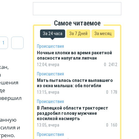
Самое читаемое
За 24 часа
За 7 Дней
За месяц
1
Происшествия
Ночные хлопки во время ракетной
опасности напугали липчан
12:04, вчера
0
2412
жан,
з
Происшествия
Мать пыталась спасти выпавшего
решения
из окна малыша: оба погибли
де
13:15, вчера
0
178
совершил
Происшествия
В Липецкой области тракторист
раздробил голову мужчине
ранную
косилкой насмерть
13:05, вчера
0
160
усилия и
трено.
Происшествия