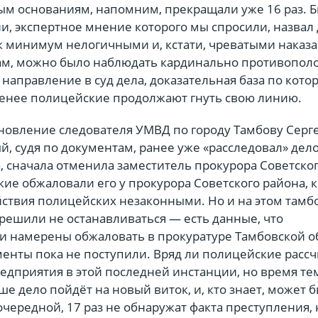
ым основаниям, напомним, прекращали уже 16 раз.
и, экспертное мнение которого мы спросили, назвал
к минимум нелогичными и, кстати, чреватыми наказ
вам, можно было наблюдать кардинально противопо
 направление в суд дела, доказательная база по кото
менее полицейские продолжают гнуть свою линию.
новление следователя УМВД по городу Тамбову Серг
й, судя по документам, ранее уже «расследовал» дел
, сначала отменила заместитель прокурора Советско
ие обжаловали его у прокурора Советского района, 
йствия полицейских незаконными. Но и на этом тамб
решили не останавливаться — есть данные, что
и намерены обжаловать в прокуратуре Тамбовской о
ументы пока не поступили. Вряд ли полицейские расс
редприятия в этой последней инстанции, но время т
ше дело пойдёт на новый виток, и, кто знает, может б
очередной, 17 раз не обнаружат факта преступления, 