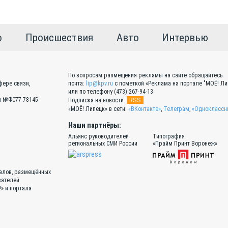
о
Происшествия
Авто
Интервью
По вопросам размещения рекламы на сайте обращайтесь:
фере связи,
почта:
lip@kpv.ru
с пометкой «Реклама на портале "МОЁ! Ли
или по телефону (473) 267-94-13
Эл №ФС77-78145
RSS
Подписка на новости:
«МОЁ! Липецк» в сети:
«ВКонтакте»
,
Телеграм
,
«Одноклассн
Наши партнёры:
Альянс руководителей
Типография
региональных СМИ России
«Прайм Принт Воронеж»
иалов, размещённых
вателей
!» и портала