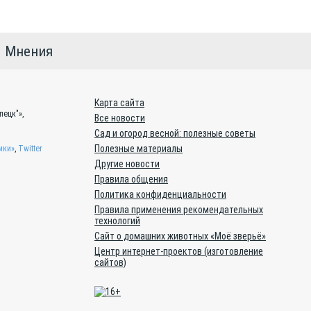
Мнения
Карта сайта
пецк"»,
Все новости
Сад и огород весной: полезные советы
Полезные материалы
ики»
,
Twitter
Другие новости
Правила общения
Политика конфиденциальности
Правила применения рекомендательных
технологий
Сайт о домашних животных «Моё зверьё»
Центр интернет-проектов (изготовление
сайтов)