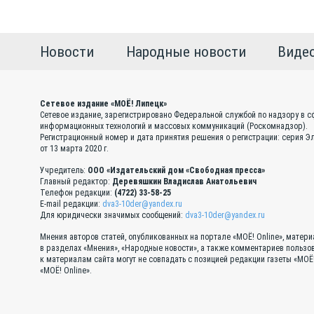
Новости
Народные новости
Виде
Сетевое издание «МОЁ! Липецк»
Сетевое издание, зарегистрировано Федеральной службой по надзору в с
информационных технологий и массовых коммуникаций (Роскомнадзор).
Регистрационный номер и дата принятия решения о регистрации: серия 
от 13 марта 2020 г.
Учредитель:
ООО «Издательский дом «Свободная пресса»
Главный редактор:
Деревяшкин Владислав Анатольевич
Телефон редакции:
(4722) 33-58-25
E-mail редакции:
dva3-10der@yandex.ru
Для юридически значимых сообщений:
dva3-10der@yandex.ru
Мнения авторов статей, опубликованных на портале «МОЁ! Online», матер
в разделах «Мнения», «Народные новости», а также комментариев пользо
к материалам сайта могут не совпадать с позицией редакции газеты «МОЁ
«МОЁ! Online».