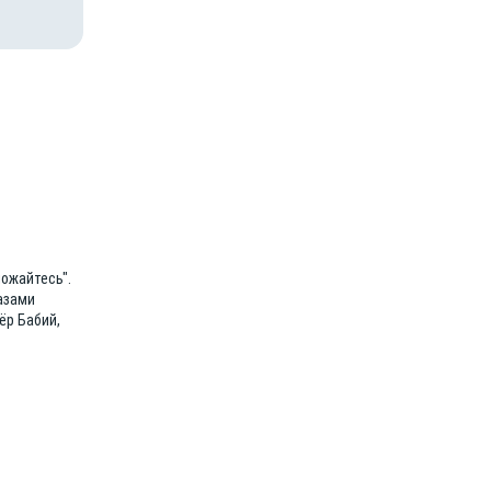
ножайтесь".
азами
ёр Бабий,