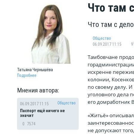
Что там 
Что там с дел
Общество
06.09.2017 11:15
9
Тамбовчане продо
горадминистрации
Татьяна
Чернышёва
искренне пережив
Подробнее
колонии, Косенков
по своему делу. И
Мнения автора:
уголовного дела п
его домработник 
Общество
06.09.2017 11:15
Паспорт ещё ничего не
«Житьё» описывало
значит
заинтересованнос
0
7574
не допускают того