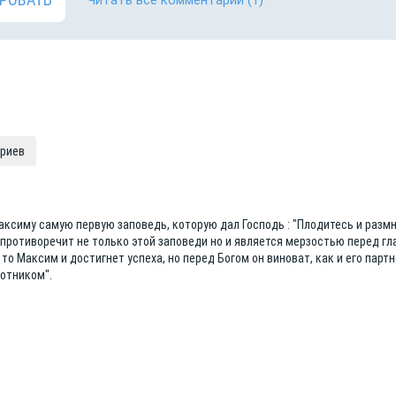
Читать все комментарии
(1)
ариев
аксиму самую первую заповедь, которую дал Господь : "Плодитесь и разм
 противоречит не только этой заповеди но и является мерзостью перед гл
то Максим и достигнет успеха, но перед Богом он виноват, как и его партн
отником".