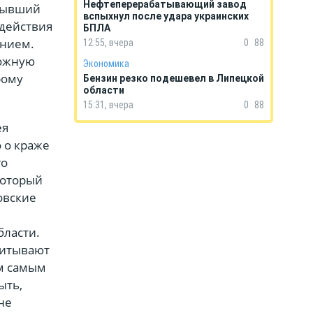
Нефтеперерабатывающий завод
 Бывший
вспыхнул после удара украинских
 действия
БПЛА
анием.
12:55, вчера
0
88
ложную
Экономика
рому
Бензин резко подешевел в Липецкой
области
15:31, вчера
0
88
ея
о о краже
го
который
овские
бласти.
читывают
ем самым
ыть,
не