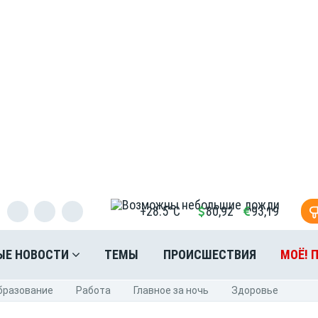
+28.5°C
80,92
93,19
ЫЕ НОВОСТИ
ТЕМЫ
ПРОИСШЕСТВИЯ
МОЁ! 
бразование
Pабота
Главное за ночь
Здоровье