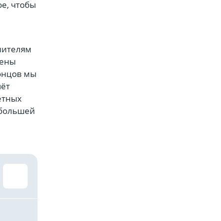
ое, чтобы
анителям
лены
концов мы
чёт
етных
 большей