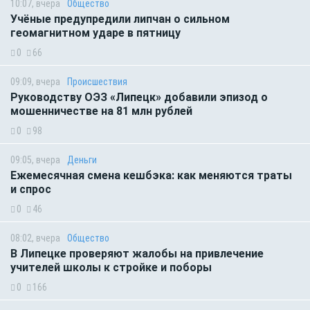
10:07, вчера
Общество
Учёные предупредили липчан о сильном
геомагнитном ударе в пятницу
0
66
09:09, вчера
Происшествия
Руководству ОЭЗ «Липецк» добавили эпизод о
мошенничестве на 81 млн рублей
0
98
09:05, вчера
Деньги
Ежемесячная смена кешбэка: как меняются траты
и спрос
0
46
08:02, вчера
Общество
В Липецке проверяют жалобы на привлечение
учителей школы к стройке и поборы
0
166