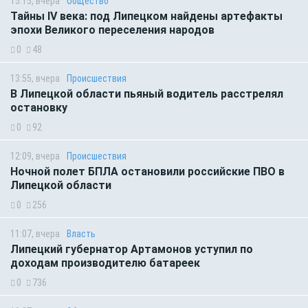
15:15, вчера
Общество
Тайны IV века: под Липецком найдены артефакты
эпохи Великого переселения народов
0
48
13:55, вчера
Происшествия
В Липецкой области пьяный водитель расстрелял
остановку
0
92
12:09, вчера
Происшествия
Ночной полет БПЛА остановили российские ПВО в
Липецкой области
0
256
11:07, вчера
Власть
Липецкий губернатор Артамонов уступил по
доходам производителю батареек
0
736