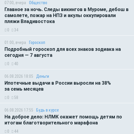
07:00, вчера
Общество
Главное за ночь. Следы викингов в Муроме, дебош в
самолете, пожар на НПЗ и акулы оккупировали
пляжи Владивостока
0
34
01:00, вчера
Гороскоп
Подробный гороскоп для всех знаков зодиака на
сегодня — 7 августа
0
40
06.08.2026 18:05
Деньги
Ипотечные выдачи в России выросли на 38%
за семь месяцев
0
58
06.08.2026 17:55
Будь в курсе
На доброе дело: НЛМК окажет помощь детям по
итогам благотворительного марафона
0
44