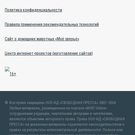
Политика конфиденциальности
Правила применения рекомендательных технологий
Сайт о домашних животных «Моё зверьё»
Центр интернет-проектов (изготовление сайтов)
Все права защищены ООО ИД «СВОБОДНАЯ ПРЕССА» 2007–2024
Любые материалы, размещенные на портале «МОЁ! Online»
сотрудниками редакции, нештатными авторами и читателями,
являются объектами авторского права. Права ООО ИД «СВОБОДНАЯ
ПРЕССА» на указанные материалы охраняются законодательством о
правах на результаты интеллектуальной деятельности. Полное или