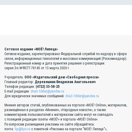
Сетевое издание «МОЁ! Липецк»
Сетевое издание, зарегистрировано Федеральной службой по надзору в сфере
связи, информационных технологий и массовых коммуникаций (Роскомнадзор).
Регистрационный номер и дата принятия решения о регистрации:
серия Эл №ФС77-78145 от 13 марта 2020 г.
Учредитель:
ООО «Издательский дом «Свободная пресса»
Главный редактор:
Деревяшкин Владислав Анатольевич
Телефон редакции:
(4722) 33-58-25
E-mail редакции:
dva3-10der@yandex.ru
Для юридически значимых сообщений:
dva3-10der@yandex.ru
Мнения авторов статей, опубликованных на портале «МОЁ! Online», материалов,
размещённых в разделах «Мнения», «Народные новости», а также
комментариев пользователей к материалам сайта могут не совпадать
с позицией редакции газеты «МОЁ!» и портала «МОЁ! Online».
По вопросам размещения рекламы на сайте обращайтесь:
почта:
lip@kpv.ru
с пометкой «Реклама на портале "МОЁ! Липецк"»,