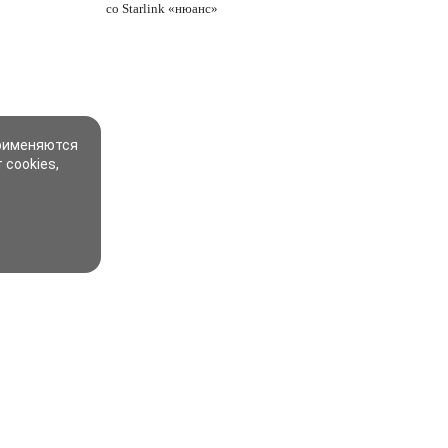
со Starlink «нюанс»
применяются
 cookies,