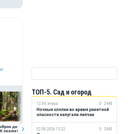
ры
ТОП-5. Сад и огород
12:04, вчера
0
2448
Ночные хлопки во время ракетной
опасности напугали липчан
оброе дело:
Объем продаж
Более 130
02.08.2026 12:22
0
2440
К окажет
кредитов
сотрудников НЛ