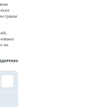
твом
елких
еми грамм
ний,
сновано
т их
ФЕДОРЕНКО