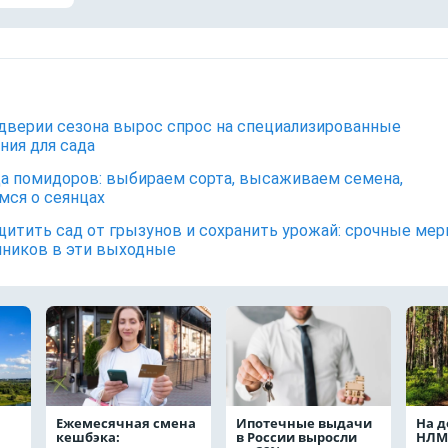
дверии сезона вырос спрос на специализированные
ния для сада
а помидоров: выбираем сорта, высаживаем семена,
мся о сеянцах
щитить сад от грызунов и сохранить урожай: срочные ме
чников в эти выходные
Ежемесячная смена
Ипотечные выдачи
На д
кешбэка:
в России выросли
НЛМ