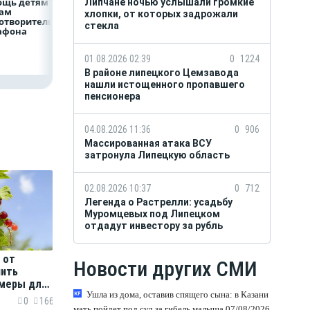
ощь детям по
наличными в России
боролись за зван
Липчане ночью услышали громкие
гам
вырос на 64%
лучшего водител
хлопки, от которых задрожали
отворительного
грузового
стекла
афона
автомобиля
01.08.2026 02:39
0
1224
В районе липецкого Цемзавода
нашли истощенного пропавшего
пенсионера
04.08.2026 11:36
0
906
Массированная атака ВСУ
затронула Липецкую область
02.08.2026 10:37
0
712
Легенда о Растрелли: усадьбу
Муромцевых под Липецком
отдадут инвестору за рубль
 от
Новости других СМИ
нить
 меры для
Ушла из дома, оставив спящего сына: в Казани
выходные
0
166
мать пойдет под суд за гибель малыша 07/08/2026