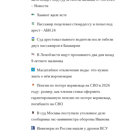
– Новости
Хыянәт җиле исте
Пассажир поцеловал стюардессу и попал под
арест - АБН 24
Суд арестовал пьяного водителя после гибели
двух пассажиров в Башкирии
В Ленобласти ищут пропавшего два дня назад
9-летнего мальчика
Масштабное отключение воды: что нужно
знать о нём воронежцам
Пенсия по потере кормильца на СВО в 2026
году: размер, как членам семьи оформить
гарантированную пенсию по потере кормильца,
погибшего на СВО
В суд Москвы поступило уголовное дело
сообщника экс-замминистра обороны Иванова
Инженеры из России нашли у дронов ВСУ