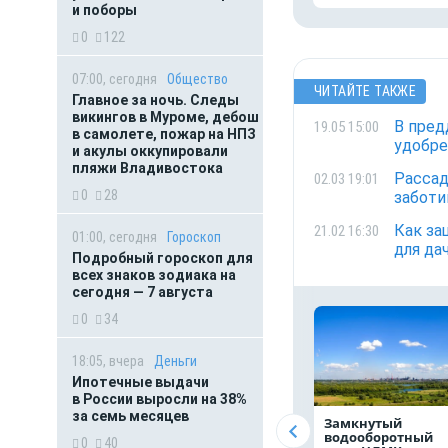
и поборы
0
122
07:00, сегодня
Общество
ЧИТАЙТЕ ТАКЖЕ
Главное за ночь. Следы
викингов в Муроме, дебош
В пред
19.05 15:00
в самолете, пожар на НПЗ
удобре
и акулы оккупировали
пляжи Владивостока
Рассад
02.03 19:01
0
28
заботи
Как за
21.02 16:30
01:00, сегодня
Гороскоп
для да
Подробный гороскоп для
всех знаков зодиака на
сегодня — 7 августа
0
34
18:05, вчера
Деньги
Ипотечные выдачи
в России выросли на 38%
за семь месяцев
Замкнутый
водооборотный
0
40