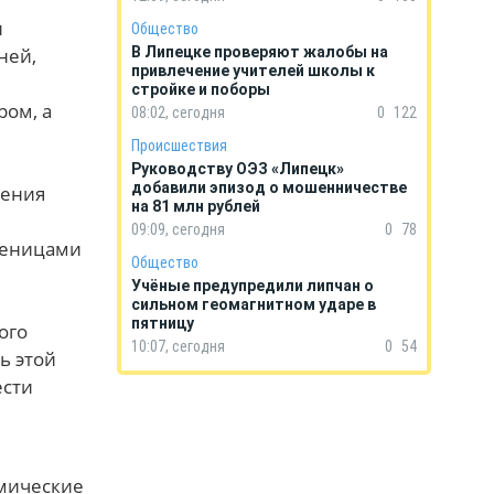
и
Общество
ней,
В Липецке проверяют жалобы на
привлечение учителей школы к
стройке и поборы
ром, а
08:02, сегодня
0
122
Происшествия
Руководству ОЭЗ «Липецк»
добавили эпизод о мошенничестве
ления
на 81 млн рублей
09:09, сегодня
0
78
усеницами
Общество
Учёные предупредили липчан о
сильном геомагнитном ударе в
пятницу
ого
10:07, сегодня
0
54
ь этой
ести
имические