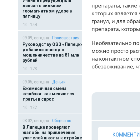
Учёные предупредили
препараты, такие 
липчан о сильном
геомагнитном ударе в
которых является
пятницу
гранул, и для обр
0
54
препарата, которы
09:09, сегодня
Происшествия
Необязательно по
Руководству ОЭЗ «Липецк»
добавили эпизод о
можно просто расп
мошенничестве на 81 млн
на контактном сп
рублей
обезвоживание, чт
0
78
09:05, сегодня
Деньги
Ежемесячная смена
кешбэка: как меняются
траты и спрос
0
32
08:02, сегодня
Общество
В Липецке проверяют
жалобы на привлечение
КОММЕНТИ
учителей школы к стройке