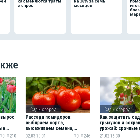
оен
как меняются траты
на 38% за семь
пом
и спрос
месяцев
ито
благ
мар
акже
Сад и огород
Сад и огород
 вырос
Рассада помидоров:
Как защитить сад
выбираем сорта,
грызунов и сохра
ные
высаживаем семена,
урожай: срочные
заботимся о сеянцах
дачников в эти 
0
210
02.03 19:01
0
246
21.02 16:30