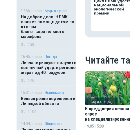
цикл НЛМК удост
национальной
экологической
17:55, вчера
Будь в курсе
премии
На доброе дело: НЛМК
окажет помощь детям по
итогам
благотворительного
марафона
0
38
16:45, вчера
Погода
Читайте т
Липчане рискуют получить
солнечный удар: в регионе
жара под 40 градусов
0
46
15:31, вчера
Экономика
Бензин резко подешевел в
Сад и огород
Липецкой области
В преддверии сезона
0
104
спрос
на специализирован
14:04, вчера
Общество
удобрения для сада
19.05 15:00
Липчанам могут помочь