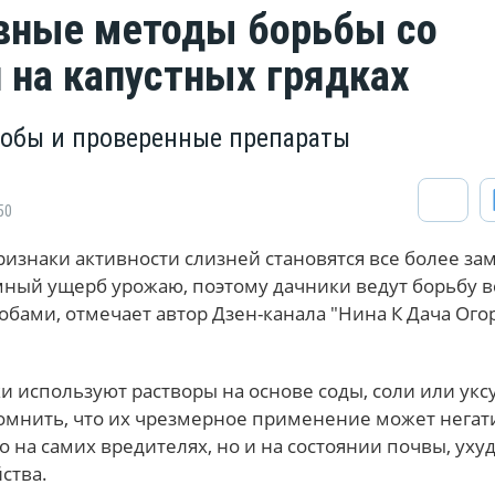
вные методы борьбы со
 на капустных грядках
обы и проверенные препараты
50
ризнаки активности слизней становятся все более з
мный ущерб урожаю, поэтому дачники ведут борьбу 
бами, отмечает автор Дзен-канала "Нина К Дача Ого
 используют растворы на основе соды, соли или уксу
помнить, что их чрезмерное применение может негат
ко на самих вредителях, но и на состоянии почвы, уху
ства.