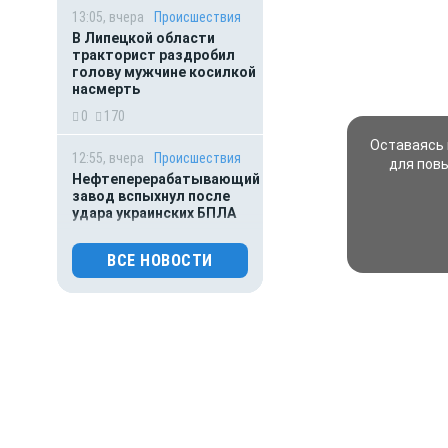
13:05, вчера
Происшествия
В Липецкой области
тракторист раздробил
голову мужчине косилкой
насмерть
0
170
Оставаясь 
12:55, вчера
Происшествия
для пов
Нефтеперерабатывающий
завод вспыхнул после
удара украинских БПЛА
0
98
ВСЕ НОВОСТИ
12:04, вчера
Происшествия
Ночные хлопки во время
ракетной опасности
напугали липчан
0
2448
11:05, вчера
Происшествия
Украинские БПЛА залетели
на территорию Липецкой