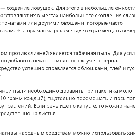
 — создание ловушек. Для этого в небольшие емкост
асставляют их в местах наибольшего скопления слиз
с томатами или другими овощами, которые часто
атакам. Эти приманки рекомендуется размещать вече
ом против слизней является табачная пыль. Для уси
жно добавить немного молотого жгучего перца.
средство успешно справляется с блошками, тлей и г
и.
ачной пыли необходимо добавить три пакетика молот
 10 грамм каждый), тщательно перемешать и посыпат
уг растений. Если речь идет о капусте, то можно нан
средственно на листья.
рнативы народным средствам можно использовать х