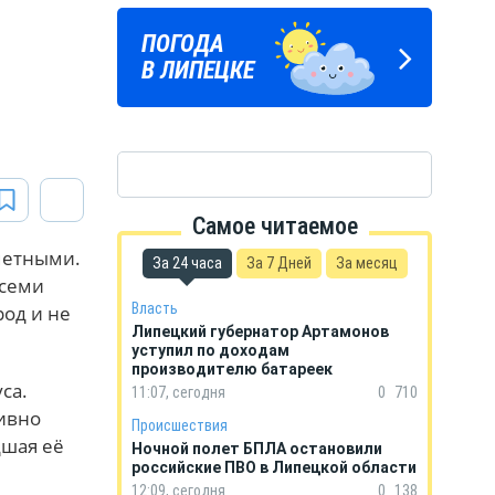
ЛИПЕЦКИЕ
ПОГОДА
ГОРОСКОП
РЕАЛИИ
В ЛИПЕЦКЕ
НА КАЖДЫЙ ДЕНЬ
Новости Липецка и области
в Телеграм
Самое читаемое
аметными.
За 24 часа
За 7 Дней
За месяц
всеми
Власть
род и не
Липецкий губернатор Артамонов
уступил по доходам
производителю батареек
са.
11:07, сегодня
0
710
ивно
Происшествия
дшая её
Ночной полет БПЛА остановили
российские ПВО в Липецкой области
12:09, сегодня
0
138