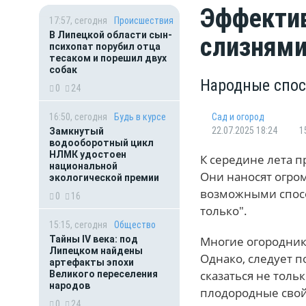
Эффекти
17:57, сегодня
Происшествия
В Липецкой области сын-
слизнями
психопат порубил отца
тесаком и порешил двух
собак
Народные спос
0
24
16:50, сегодня
Будь в курсе
Сад и огород
22.07.2025 18:24
1
Замкнутый
водооборотный цикл
НЛМК удостоен
К середине лета п
национальной
Они наносят огро
экологической премии
возможными спосо
0
16
только".
15:15, сегодня
Общество
Тайны IV века: под
Многие огородники
Липецком найдены
Однако, следует 
артефакты эпохи
сказаться не толь
Великого переселения
народов
плодородные свой
0
24