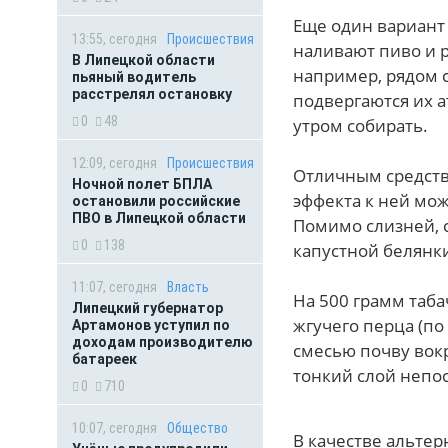
Еще один вариант
13:55, сегодня
Происшествия
наливают пиво и р
В Липецкой области
например, рядом 
пьяный водитель
расстрелял остановку
подвергаются их 
0
48
утром собирать.
12:09, сегодня
Происшествия
Отличным средств
Ночной полет БПЛА
эффекта к ней мо
остановили российские
ПВО в Липецкой области
Помимо слизней, 
0
138
капустной белянк
11:07, сегодня
Власть
На 500 грамм таб
Липецкий губернатор
жгучего перца (по
Артамонов уступил по
доходам производителю
смесью почву вокр
батареек
тонкий слой непо
0
710
10:07, сегодня
Общество
В качестве альте