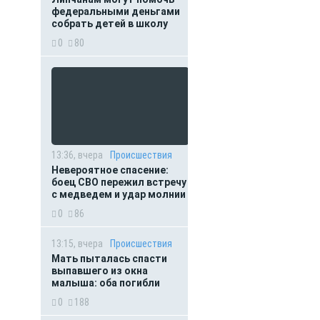
федеральными деньгами
собрать детей в школу
0
80
13:36, вчера
Происшествия
Невероятное спасение:
боец СВО пережил встречу
с медведем и удар молнии
0
86
13:15, вчера
Происшествия
Мать пыталась спасти
выпавшего из окна
малыша: оба погибли
0
188