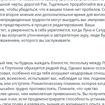
ной черты, дорогой Рак. Тщательно проработайте все д
е, чтобы убедиться, что в вашем плане нет пробелов. 
тся второе мнение или дополнительное время для вопл
 непредвиденные трудности могут вынудить вас импрови
ся предотвратить в процессе редактирования. Ваша
ет, а уверенность в себе укрепляется, когда Луна и Сату
 вы излучаете утонченную и авторитетную ауру, люди бу
 уважением, которого вы заслуживаете.
ый лев, ты будешь жаждать близости, поскольку между Л
 и Плутоном образуется редкий йод. Однако важно осоз
ровал, особенно когда тебя искушают нездоровые отно
ая, возможно, испытывает вас, наблюдая за тем, подним
ь или отступите. Романтическому пламени, которое когд
вычайно трудно противостоять. Помните, что чувство
лее ценно, чем мимолетная привязанность. Вы получит
ные очки, если продемонстрируете способность устанав
ь свои права и извлекать знания из жизненного опыта, в