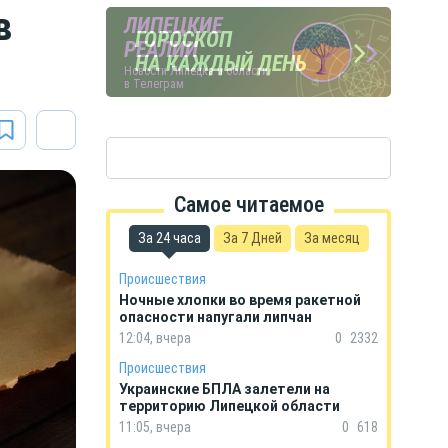
в
ЛИПЕЦКИЕ
ПОГОДА
ГОРОСКОП
РЕАЛИИ
В ЛИПЕЦКЕ
НА КАЖДЫЙ ДЕНЬ
Новости Липецка и области
в Телеграм
Самое читаемое
За 24 часа
За 7 Дней
За месяц
Происшествия
Ночные хлопки во время ракетной
опасности напугали липчан
12:04, вчера
0
2332
Происшествия
Украинские БПЛА залетели на
территорию Липецкой области
11:05, вчера
0
618