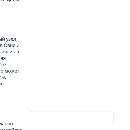
ый узел
в Овне и
лияли на
ляя
тье
но может
им.
бы
 давно
он войдут