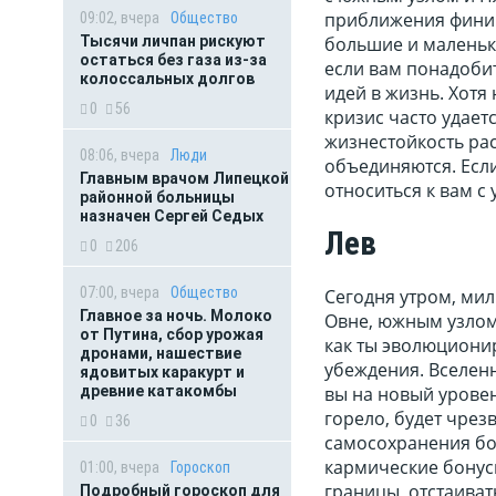
приближения финиш
09:02, вчера
Общество
Тысячи личпан рискуют
большие и маленьки
остаться без газа из-за
если вам понадоби
колоссальных долгов
идей в жизнь. Хотя
0
56
кризис часто удает
жизнестойкость раст
08:06, вчера
Люди
объединяются. Если
Главным врачом Липецкой
относиться к вам с
районной больницы
назначен Сергей Седых
Лев
0
206
07:00, вчера
Общество
Сегодня утром, мил
Главное за ночь. Молоко
Овне, южным узлом
от Путина, сбор урожая
как ты эволюциони
дронами, нашествие
убеждения. Вселенн
ядовитых каракурт и
древние катакомбы
вы на новый уровен
горело, будет чрез
0
36
самосохранения бо
кармические бонус
01:00, вчера
Гороскоп
границы, отстаиват
Подробный гороскоп для