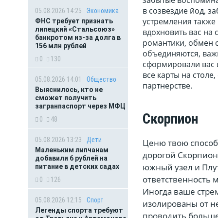
в созвездие йод, з
05.08.2026 14:25
Экономика
устремления также
ФНС требует признать
липецкий «Стальсоюз»
вдохновить вас на 
банкротом из-за долга в
романтики, обмен с
156 млн рублей
объединяются, важ
0
130
сформировали вас и
все карты на столе,
05.08.2026 14:01
Общество
партнерстве.
Выяснилось, кто не
сможет получить
загранпаспорт через МФЦ
Скорпион
0
48
05.08.2026 13:23
Дети
Ценю твою способ
Маленьким липчанам
дорогой Скорпион.
добавили 6 рублей на
южный узел и Плут
питание в детских садах
ответственность 
0
126
Иногда ваше стрем
05.08.2026 12:15
Спорт
изолированы от не
Легенды спорта требуют
проводить больше