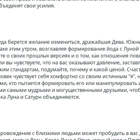
объединят свои усилия.
куда берется желание измениться, дражайшая Дева. Южн
аке этим утром, возглавляя формирование йода с Луной 
е о своих прошлых версиях и о том, как отношения пов
и вы чувствуете, что на вас оказывают давление, застав
жим стандартам, подумайте, почему и какой ценой. Счас
ловек чувствует себя комфортно со своим истинным "я", 
ми, кто пытается формировать его или манипулировать 
ми самыми мудрыми и могущественными друзьями, что
ока Луна и Сатурн объединяются.
ровождение с близкими людьми может пробудить в вас
ия, милые Весы. Когда Луна в Овне, южный узел и Плут