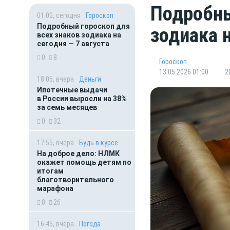
Подробны
01:00, сегодня
Гороскоп
Подробный гороскоп для
зодиака 
всех знаков зодиака на
сегодня — 7 августа
0
8
Гороскоп
13.05.2026 01:00
2
18:05, вчера
Деньги
Ипотечные выдачи
в России выросли на 38%
за семь месяцев
0
32
17:55, вчера
Будь в курсе
На доброе дело: НЛМК
окажет помощь детям по
итогам
благотворительного
марафона
0
26
16:45, вчера
Погода