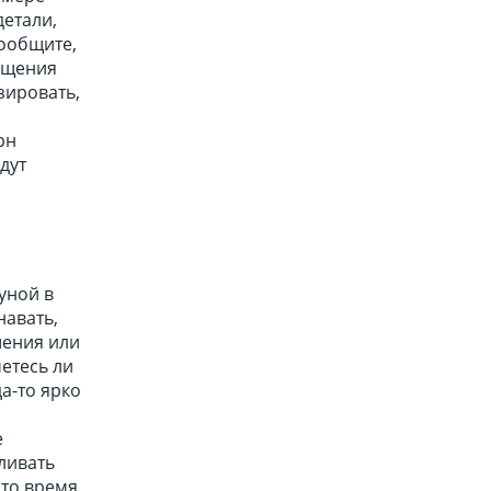
етали,
Сообщите,
ощения
зировать,
рн
дут
уной в
навать,
шения или
етесь ли
а-то ярко
е
ливать
 то время