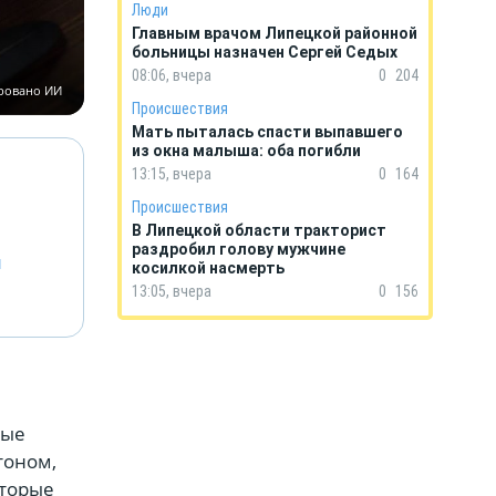
Люди
Главным врачом Липецкой районной
больницы назначен Сергей Седых
08:06, вчера
0
204
ировано ИИ
Происшествия
Мать пыталась спасти выпавшего
из окна малыша: оба погибли
13:15, вчера
0
164
Происшествия
В Липецкой области тракторист
раздробил голову мужчине
й
косилкой насмерть
13:05, вчера
0
156
ные
тоном,
оторые