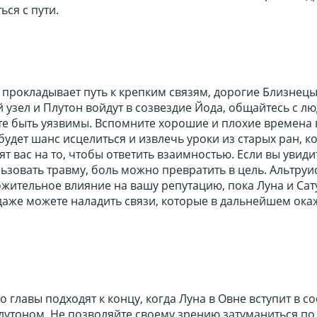
ься с пути.
прокладывает путь к крепким связям, дорогие Близнецы
 узел и Плутон войдут в созвездие Йода, общайтесь с лю
е быть уязвимы. Вспомните хорошие и плохие времена
 будет шанс исцелиться и извлечь уроки из старых ран, к
т вас на то, чтобы ответить взаимностью. Если вы увиди
зовать травму, боль можно превратить в цель. Альтруи
жительное влияние на вашу репутацию, пока Луна и Сат
даже можете наладить связи, которые в дальнейшем ока
о главы подходят к концу, когда Луна в Овне вступит в 
лутоном. Не позволяйте своему зрению затуманиться по