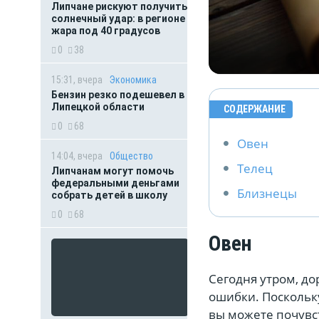
Липчане рискуют получить
солнечный удар: в регионе
жара под 40 градусов
0
38
15:31, вчера
Экономика
Бензин резко подешевел в
Липецкой области
СОДЕРЖАНИЕ
0
68
Овен
14:04, вчера
Общество
Телец
Липчанам могут помочь
федеральными деньгами
Близнецы
собрать детей в школу
0
68
Овен
Сегодня утром, д
ошибки. Поскольк
вы можете почувс