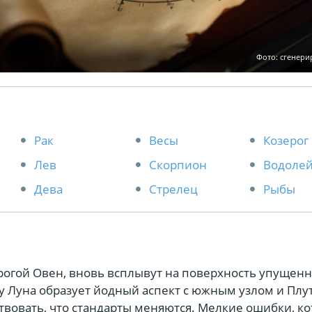
Фото: сгенер
Рак
Весы
Козерог
Лев
Скорпион
Водоле
Дева
Стрелец
Рыбы
орогой Овен, вновь всплывут на поверхность упущен
у Луна образует йодный аспект с южным узлом и Плу
твовать, что стандарты меняются. Мелкие ошибки, к