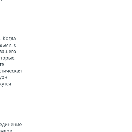
. Когда
дьми, с
 вашего
оторые,
те
стическая
урн
жутся
соединение
 мере