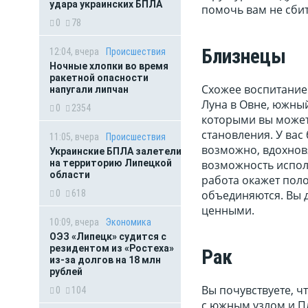
удара украинских БПЛА
помочь вам не сбит
0
78
Близнецы
12:04, вчера
Происшествия
Ночные хлопки во время
ракетной опасности
Схожее воспитание 
напугали липчан
Луна в Овне, южный
0
2354
которыми вы может
становления. У вас
11:05, вчера
Происшествия
возможно, вдохновя
Украинские БПЛА залетели
на территорию Липецкой
возможность исполь
области
работа окажет поло
0
618
объединяются. Вы 
ценными.
10:09, вчера
Экономика
ОЭЗ «Липецк» судится с
резидентом из «Ростеха»
Рак
из-за долгов на 18 млн
рублей
Вы почувствуете, чт
0
104
с южным узлом и П