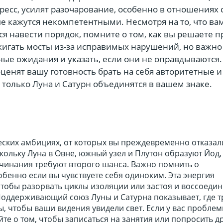
есс, усилят разочарование, особенно в отношениях 
е кажутся некомпетентными. Несмотря на то, что вам
я навести порядок, помните о том, как вы решаете 
жигать мосты из-за исправимых нарушений, но важно
ые ожидания и указать, если они не оправдываются.
оценят вашу готовность брать на себя авторитетные и
 только Луна и Сатурн объединятся в вашем знаке.
еских амбициях, от которых вы преждевременно отказал
кольку Луна в Овне, южный узел и Плутон образуют Йод,
чинания требуют второго шанса. Важно помнить о
обенно если вы чувствуете себя одиноким. Эта энергия
чтобы разорвать циклы изоляции или застоя и воссоедин
Поддерживающий союз Луны и Сатурна показывает, где т
 чтобы ваши видения увидели свет. Если у вас проблем
йте о том, чтобы записаться на занятия или попросить д