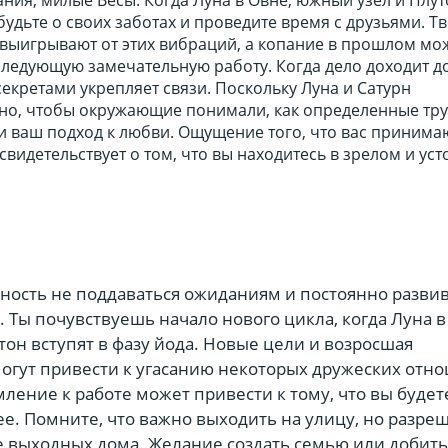
абудьте о своих заботах и проведите время с друзьями. Т
 выигрывают от этих вибраций, а копание в прошлом мо
следующую замечательную работу. Когда дело доходит д
екретами укрепляет связи. Поскольку Луна и Сатурн
но, чтобы окружающие понимали, как определенные тр
 ваш подход к любви. Ощущение того, что вас принимаю
 свидетельствует о том, что вы находитесь в зрелом и ус
ность не поддаваться ожиданиям и постоянно развив
 Ты почувствуешь начало нового цикла, когда Луна в
он вступят в фазу йода. Новые цели и возросшая
могут привести к угасанию некоторых дружеских отн
ление к работе может привести к тому, что вы будет
е. Помните, что важно выходить на улицу, но разре
 выходных дома. Желание создать семью или добить