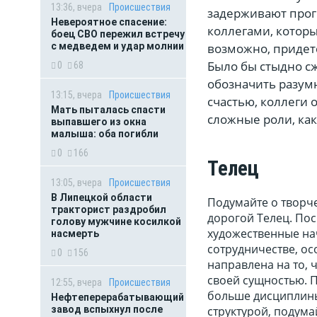
13:36, вчера
Происшествия
задерживают прогр
Невероятное спасение:
коллегами, которы
боец СВО пережил встречу
с медведем и удар молнии
возможно, придетс
Было бы стыдно с
0
68
обозначить разумн
13:15, вчера
Происшествия
счастью, коллеги 
Мать пыталась спасти
сложные роли, как
выпавшего из окна
малыша: оба погибли
0
166
Телец
13:05, вчера
Происшествия
В Липецкой области
Подумайте о творч
тракторист раздробил
дорогой Телец. Пос
голову мужчине косилкой
художественные на
насмерть
сотрудничестве, ос
0
156
направлена на то, 
своей сущностью. 
12:55, вчера
Происшествия
больше дисциплины,
Нефтеперерабатывающий
завод вспыхнул после
структурой, подума