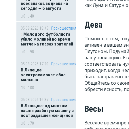
всех знаков зодиака на
как Луна и Сатурн 
сегодня — 6 августа
0
40
Дева
05.08.2026 18:45
Происшествия
Молодого футболиста
Помните о том, от
убило молнией во время
матча на глазах зрителей
активен в вашем зн
Плутоном. Подумайт
0
98
вашу эволюцию. Есл
соответствовать чу
05.08.2026 17:20
Происшествия
приходит, когда че
В Липецке
электросамокат сбил
быть растрачено те
малыша
Общайтесь со свои
0
88
обрести ясность, п
05.08.2026 16:37
Происшествия
В Липецке под мостом
Весы
нашли разбитую машину с
пострадавшей женщиной
Веселое времяпреп
0
70
забытые воспоминан