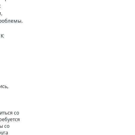
с
,
проблемы.
 К
ись,
иться со
ребуется
ы со
руга