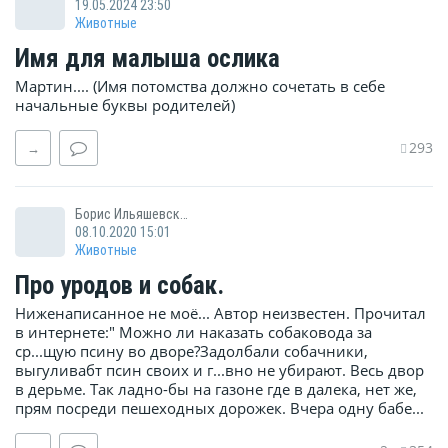
19.05.2024 23:50
Животные
Имя для малыша ослика
Мартин.... (Имя потомства должно сочетать в себе
начальные буквы родителей)
293
→
Борис Ильяшевский
08.10.2020 15:01
Животные
Про уродов и собак.
Ниженаписанное не моё... Автор неизвестен. Прочитал
в интернете:" Можно ли наказать собаковода за
ср...щую псину во дворе?Задолбали собачники,
выгуливабт псин своих и г...вно не убирают. Весь двор
в дерьме. Так ладно-бы на газоне где в далека, нет же,
прям посреди пешеходных дорожек. Вчера одну бабе...