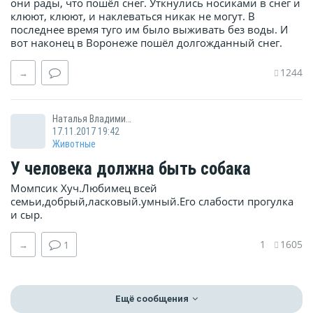
они рады, что пошёл снег. Уткнулись носиками в снег и
клюют, клюют, и наклеваться никак не могут. В
последнее время туго им было выживать без воды. И
вот наконец в Воронеже пошёл долгожданный снег.
1244
→
Наталья Владимировна
17.11.2017 19:42
Животные
У человека должна быть собака
Момпсик Хуч.Любимец всей
семьи,добрый,ласковый.умный.Его слабости прогулка
и сыр.
1
1605
→
1
Ещё сообщения