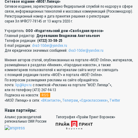
Сетевое издание «МОЁ! Липецк»
Сетевое издание, зарегистрировано Федеральной службой по надзору в сфере
связи, информационных технологий и массовых коммуникаций (Роскомнадзор).
Регистрационный номер и дата принятия решения о регистрации:
серия Эл №ФС77-78145 от 13 марта 2020 г.
Учредитель:
ООО «Издательский дом «Свободная пресса»
Главный редактор:
Деревяшкин Владислав Анатольевич
Телефон редакции:
(4722) 33-58-25
E-mail редакции:
dva3-10der@yandex.ru
Для юридически значимых сообщений:
dva3-10der@yandex.ru
Мнения авторов статей, опубликованных на портале «МОЁ! Online», материалов,
размещённых в разделах «Мнения», «Народные новости», а также
комментариев пользователей к материалам сайта могут не совпадать
с позицией редакции газеты «МОЁ!» и портала «МОЁ! Online».
По вопросам размещения рекламы на сайте обращайтесь:
почта:
lip@kpv.ru
с пометкой «Реклама на портале "МОЁ! Липецк"»,
или по телефону (473) 267-94-13
RSS
Подписка на новости:
«МОЁ! Липецк» в сети:
«ВКонтакте»
,
Телеграм
,
«Одноклассники»
,
Twitter
Наши партнёры:
Альянс руководителей
Типография «Прайм Принт Воронеж»
региональных СМИ России