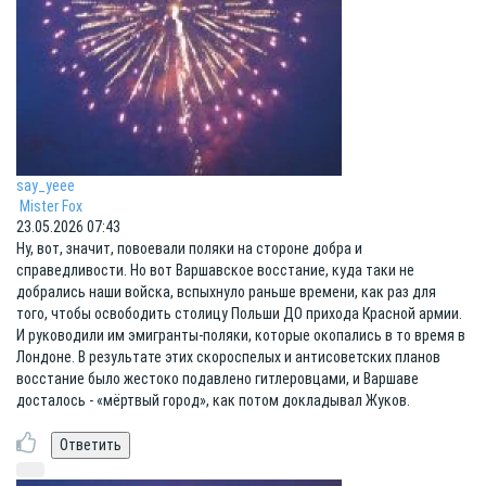
say_yeee
Mister Fox
23.05.2026 07:43
Ну, вот, значит, повоевали поляки на стороне добра и
справедливости. Но вот Варшавское восстание, куда таки не
добрались наши войска, вспыхнуло раньше времени, как раз для
того, чтобы освободить столицу Польши ДО прихода Красной армии.
И руководили им эмигранты-поляки, которые окопались в то время в
Лондоне. В результате этих скороспелых и антисоветских планов
восстание было жестоко подавлено гитлеровцами, и Варшаве
досталось - «мёртвый город», как потом докладывал Жуков.