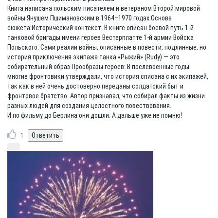
Книга написана польским писателем и ветераном Второй мировой
войны Янушем Пшимановским в 1964–1970 годах.Основа
сюжета:Исторический контекст: В книге описан боевой путь 1-й
танковой бригады имени героев Вестерплатте 1-й армии Войска
Польского. Сами реалии войны, описанные в повести, подлинные, но
история приключения экипажа танка «Рыжий» (Rudy) — это
собирательный образ.Прообразы героев: В послевоенные годы
многие фронтовики утверждали, что история списана с их экипажей,
так как в ней очень достоверно переданы солдатский быт и
фронтовое братство. Автор признавал, что собирал факты из жизни
разных людей для создания целостного повествования.
И по фильму до Берлина они дошли. А дальше уже не помню!
1