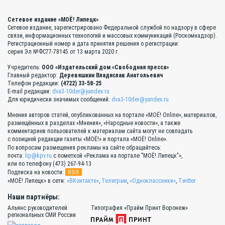
Сетевое издание «МОЁ! Липецк»
Сетевое издание, зарегистрировано Федеральной службой по надзору в сфере
связи, информационных технологий и массовых коммуникаций (Роскомнадзор).
Регистрационный номер и дата принятия решения о регистрации:
серия Эл №ФС77-78145 от 13 марта 2020 г.
Учредитель:
ООО «Издательский дом «Свободная пресса»
Главный редактор:
Деревяшкин Владислав Анатольевич
Телефон редакции:
(4722) 33-58-25
E-mail редакции:
dva3-10der@yandex.ru
Для юридически значимых сообщений:
dva3-10der@yandex.ru
Мнения авторов статей, опубликованных на портале «МОЁ! Online», материалов,
размещённых в разделах «Мнения», «Народные новости», а также
комментариев пользователей к материалам сайта могут не совпадать
с позицией редакции газеты «МОЁ!» и портала «МОЁ! Online».
По вопросам размещения рекламы на сайте обращайтесь:
почта:
lip@kpv.ru
с пометкой «Реклама на портале "МОЁ! Липецк"»,
или по телефону (473) 267-94-13
RSS
Подписка на новости:
«МОЁ! Липецк» в сети:
«ВКонтакте»
,
Телеграм
,
«Одноклассники»
,
Twitter
Наши партнёры:
Альянс руководителей
Типография «Прайм Принт Воронеж»
региональных СМИ России