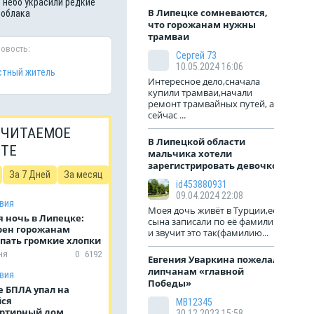
 небо украсили редкие
В Липецке сомневаются,
 облака
что горожанам нужны
трамваи
новость:
Сергей 73
10.05.2024 16:06
тный житель
Интересное дело,сначала
купили трамваи,начали
ремонт трамвайных путей, а
сейчас ...
 ЧИТАЕМОЕ
В Липецкой области
ЙТЕ
мальчика хотели
зарегистрировать девочкой
За 7 Дней
За месяц
id453880931
09.04.2024 22:08
вия
Моея дочь живёт в Турции,её
 ночь в Липецке:
сына записали по её фамилии
рен горожанам
и звучит это так(фамилию...
пать громкие хлопки
ня
0
6192
Евгения Уваркина пожелала
липчанам «главной
вия
Победы»
е БПЛА упал на
ся
МВ12345
ртирный дом
30.12.2023 15:58