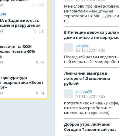
ня
0
1362
И не слово про изнасилование
мигрантами женщины на
вия
территории НЛМК..... Деньги
А в Задонске: есть
н...
вшие и разрушения
ня
0
500
В Липецке девочка ушла из
дома ночью и не вернулась
Jinyxxx
россиян на ЗОЖ
03.12.2023 14:36
более чем на 40%
да
Последний раз мы виделись с
ней вчера на 21 микрорайоне
ня
0
76
Липчанин выиграл в
 прокуратура
лотерею 1,2 миллиона
а подрядчика «Ворот
рублей
рг»
masha28
ня
0
54
21.11.2023 17:53
потратил как на чашку кофе, а
в итоге выиграл больше
миллиона, поздравляю)
Доброе утро, липчане!
Сегодня Тыквенный спас