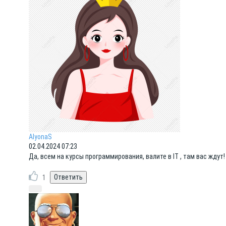
AlyonaS
02.04.2024 07:23
Да, всем на курсы программирования, валите в IT , там вас ждут!
1