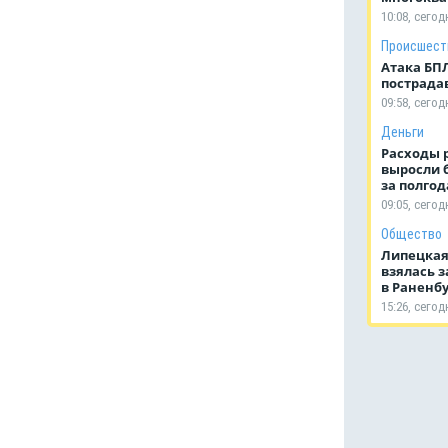
10:08, сегод
Происшест
Атака БПЛ
пострада
09:58, сегод
Деньги
Расходы 
выросли 
за полго
09:05, сегод
Общество
Липецкая
взялась з
в Раненбу
15:26, сегод