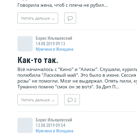
Говорила жена, чтоб с плеча не рубил...
Читать
дальше
→
Борис Ильяшевский
14.08.2019 09:13
Мужчина и Женщина
Как-то так.
Всё начиналось с "Кино" и "Алисы". Слушали, кури
полюбила "Ласковый май". Это было в июне. Сессия в
розы" не помогли. Мозг не выдержал. Опять пили, к
Туманно помню "смок он зе вотэ". За Дип П...
Читать
дальше
→
2
Борис Ильяшевский
12.08.2019 09:54
Мужчина и Женщина