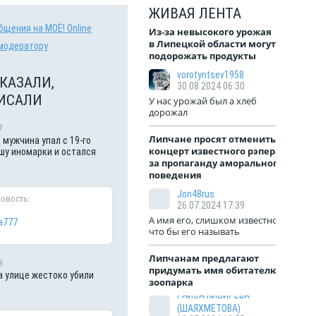
ЖИВАЯ ЛЕНТА
бщения на МОЁ! Online
Из-за невысокого урожая
в Липецкой области могут
модератору
подорожать продукты
vorotyntsev1958
КАЗАЛИ,
30.08.2024 06:30
ИСАЛИ
У нас урожай был а хлеб
дорожал
7
Липчане просят отменить
 мужчина упал с 19-го
концерт известного рэпера
шу иномарки и остался
за пропаганду аморального
поведения
Jon48rus
новость:
26.07.2024 17:39
А имя его, слишком известное,
a777
что бы его называть
Липчанам предлагают
3
придумать имя обитателю
а улице жестоко убили
зоопарка
РАИСА КИБИРЕВА
(ШАЯХМЕТОВА)