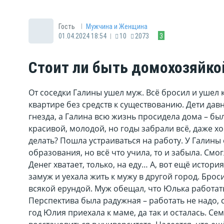
|
Гость
Мужчина и Женщина
|
01.04.2024 18:54
10
2073
3
Стоит ли быть домохозяйко
От соседки Галины ушел муж. Всё бросил и ушел к
квартире без средств к существованию. Дети дав
гнезда, а Галина всю жизнь просидела дома – б
красивой, молодой, но годы забрали всё, даже х
делать? Пошла устраиваться на работу. У Галин
образования, но всё что учила, то и забыла. Смо
Денег хватает, только, на еду… А, вот ещё исто
замуж и уехала жить к мужу в другой город. Брос
всякой ерундой. Муж обещал, что Юлька работать
Перспектива была радужная – работать не надо, 
год Юлия приехала к маме, да так и осталась. С