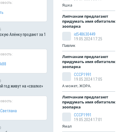
19.05.2024 19:55
новость:
Яшка
ть
Липчанам предлагают
придумать имя обитателю
зоопарка
5
id548630449
кую Алёнку продают за 1
19.05.2024 17:25
Павлик
новость:
Липчанам предлагают
придумать имя обитателю
ik88
зоопарка
СССР1991
19.05.2024 17:05
0
А может, ЖОРА.
й год живут на «свалке»
Липчанам предлагают
новость:
придумать имя обитателю
зоопарка
Светлана
СССР1991
19.05.2024 17:01
Ямал
0