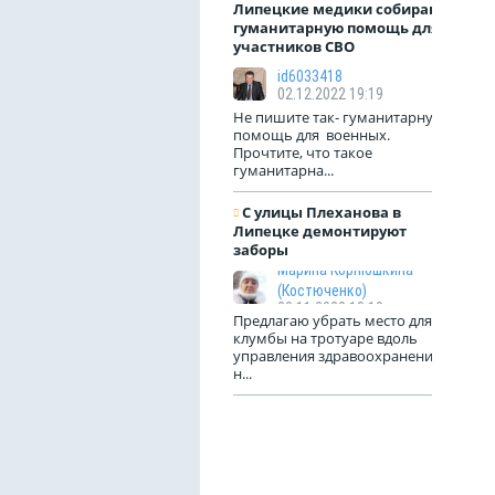
Липецкие медики собирают
гуманитарную помощь для
участников СВО
id6033418
02.12.2022 19:19
Не пишите так- гуманитарную
помощь для военных.
Прочтите, что такое
гуманитарна...
С улицы Плеханова в
Липецке демонтируют
заборы
Марина Корнюшкина
(Костюченко)
23.11.2022 18:10
Предлагаю убрать место для
клумбы на тротуаре вдоль
управления здравоохранения
н...