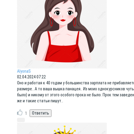
AlyonaS
02.04.2024 07:22
Оно и работая к 40 годам у большинства зарплата не прибавляет
размере.. А то ваша вышка панацея.. Из моих однокурсников чут
было) и никому от этого особого прока не было. Прок тем заведе
же и такие статьи пишут..
1