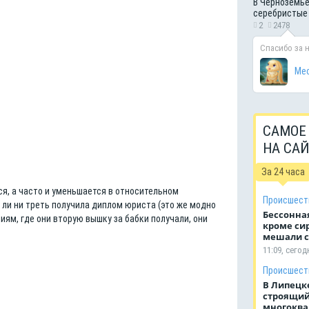
В Черноземье
серебристые
2
2478
Спасибо за 
Мес
САМОЕ
НА СА
За 24 часа
ся, а часто и уменьшается в относительном
Происшест
ь ли ни треть получила диплом юриста (это же модно
Бессонная
ниям, где они вторую вышку за бабки получали, они
кроме си
мешали с
11:09, сегод
Происшест
В Липецк
строящий
многоква