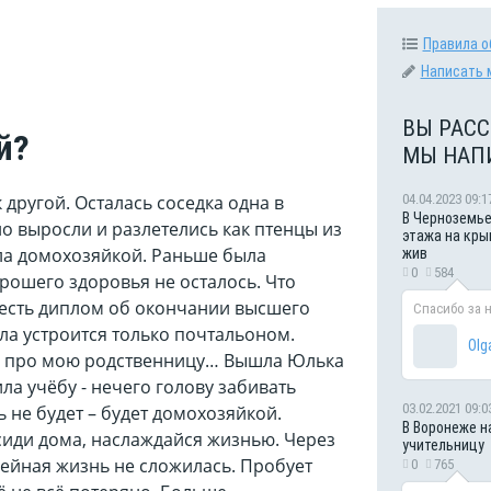
Правила о
Написать 
ВЫ РАСС
й?
МЫ НАП
04.04.2023 09:1
 другой. Осталась соседка одна в
В Черноземье
но выросли и разлетелись как птенцы из
этажа на кры
ыла домохозяйкой. Раньше была
жив
0
584
орошего здоровья не осталось. Что
ы есть диплом об окончании высшего
Спасибо за 
гла устроится только почтальоном.
Olg
рия про мою родственницу… Вышла Юлька
ила учёбу - нечего голову забивать
03.02.2021 09:0
 не будет – будет домохозяйкой.
В Воронеже н
сиди дома, наслаждайся жизнью. Через
учительницу
емейная жизнь не сложилась. Пробует
0
765