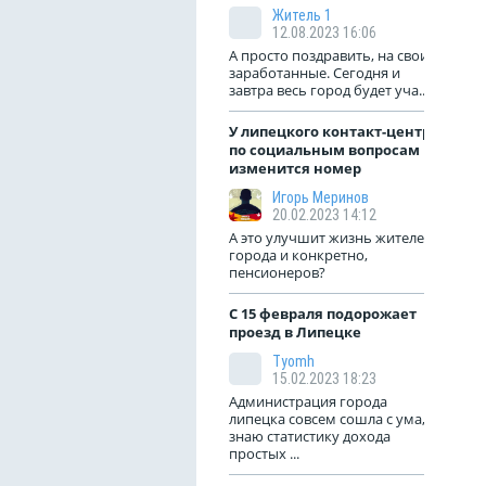
Житель 1
12.08.2023 16:06
А просто поздравить, на свои
заработанные. Сегодня и
завтра весь город будет уча...
У липецкого контакт-центра
по социальным вопросам
изменится номер
Игорь Меринов
20.02.2023 14:12
А это улучшит жизнь жителей
города и конкретно,
пенсионеров?
С 15 февраля подорожает
проезд в Липецке
Tyomh
15.02.2023 18:23
Администрация города
липецка совсем сошла с ума,
знаю статистику дохода
простых ...