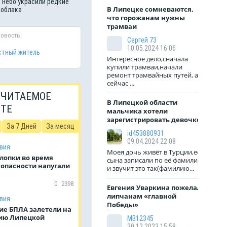
 небо украсили редкие
В Липецке сомневаются,
 облака
что горожанам нужны
трамваи
новость:
Сергей 73
10.05.2024 16:06
тный житель
Интересное дело,сначала
купили трамваи,начали
ремонт трамвайных путей, а
сейчас ...
 ЧИТАЕМОЕ
В Липецкой области
ЙТЕ
мальчика хотели
зарегистрировать девочкой
За 7 Дней
За месяц
id453880931
09.04.2024 22:08
вия
Моея дочь живёт в Турции,её
лопки во время
сына записали по её фамилии
 опасности напугали
и звучит это так(фамилию...
0
2398
Евгения Уваркина пожелала
липчанам «главной
вия
Победы»
ие БПЛА залетели на
ию Липецкой
МВ12345
30.12.2023 15:58