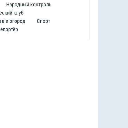
Народный контроль
еский клуб
ад и огород
Спорт
репортёр