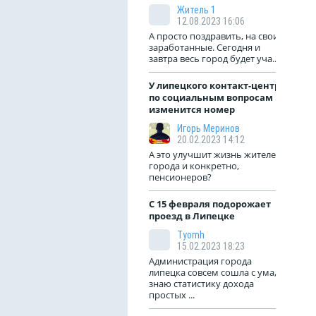
Житель 1
12.08.2023 16:06
А просто поздравить, на свои
заработанные. Сегодня и
завтра весь город будет уча...
У липецкого контакт-центра
по социальным вопросам
изменится номер
Игорь Меринов
20.02.2023 14:12
А это улучшит жизнь жителей
города и конкретно,
пенсионеров?
С 15 февраля подорожает
проезд в Липецке
Tyomh
15.02.2023 18:23
Администрация города
липецка совсем сошла с ума,
знаю статистику дохода
простых ...