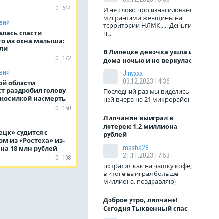
0
644
И не слово про изнасилование
мигрантами женщины на
вия
территории НЛМК..... Деньги
алась спасти
н...
о из окна малыша:
бли
В Липецке девочка ушла из
0
172
дома ночью и не вернулась
вия
Jinyxxx
03.12.2023 14:36
ой области
т раздробил голову
Последний раз мы виделись с
косилкой насмерть
ней вчера на 21 микрорайоне
0
160
Липчанин выиграл в
лотерею 1,2 миллиона
цк» судится с
рублей
м из «Ростеха» из-
 на 18 млн рублей
masha28
21.11.2023 17:53
0
108
потратил как на чашку кофе, а
в итоге выиграл больше
миллиона, поздравляю)
Доброе утро, липчане!
Сегодня Тыквенный спас