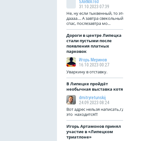
SARMAT60
31.10.2023 07:39
Не, ну если тыквенный, то это
даааа.... А завтра свекольный
спас, послезавтра мо...
Дороги в центре Липецка
стали пустыми после
появления платных
парковок
Игорь Меринов
16.10.2023 00:27
Уваркину в отставку.
В Липецке пройдёт
необычная выставка котят
dmitryretunskij
24.09.2023 08:24
Вот адрес нельзя написать,где
это находится!!!
Игорь Артамонов принял
участие в «Липецком
триатлоне»