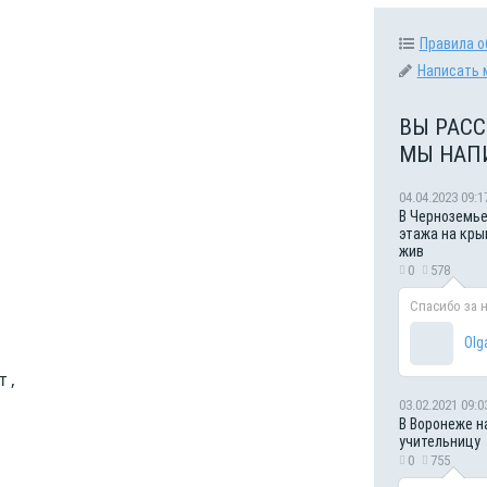
Правила о
Написать 
ВЫ РАСС
МЫ НАП
04.04.2023 09:1
В Черноземье
этажа на кры
жив
0
578
Спасибо за 
Olg
 ,
03.02.2021 09:0
В Воронеже н
учительницу
0
755