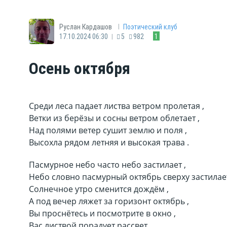
|
Руслан Кардашов
Поэтический клуб
|
17.10.2024 06:30
5
982
1
Осень октября
Среди леса падает листва ветром пролетая ,
Ветки из берёзы и сосны ветром облетает ,
Над полями ветер сушит землю и поля ,
Высохла рядом летняя и высокая трава .
Пасмурное небо часто небо застилает ,
Небо словно пасмурный октябрь сверху застилает
Солнечное утро сменится дождём ,
А под вечер ляжет за горизонт октябрь ,
Вы проснётесь и посмотрите в окно ,
Вас листвой порадует рассвет ,