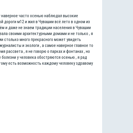
ну наверное часто осенью наблюдал высокие
й дороги м12 и жил в Чувашии всё лето в одном из
ём и даже не знаем традиции населения в Чувашии
вала своими архитектурными домами и не только , я
ами столько много прекрасного может увидеть
урналисты и экологи , а самое наверное главное то
я рассвета , я не говорю о парках и фонтанах , но
болезни у человека обостряются осенью , я рад
поэтому есть возможность каждому человеку здравому