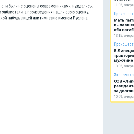
11:05, вчера
се они были не оценены современниками, нуждались,
а заблистали, а произведения нашли свою оценку.
Происшест
какой нибудь лицей или гимназию именем Руслана
Мать пыт
выпавшег
оба поги
13:15, вчера
Происшест
В Липецк
тракторис
мужчине 
13:05, вчера
Экономика
ОЭЗ «Липе
резиденто
за долгов
10:09, вчера