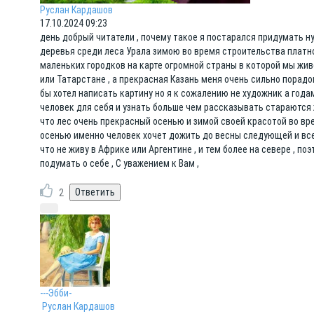
Руслан Кардашов
17.10.2024 09:23
день добрый читатели , почему такое я постарался придумать 
деревья среди леса Урала зимою во время строительства платно
маленьких городков на карте огромной страны в которой мы жив
или Татарстане , а прекрасная Казань меня очень сильно порадо
бы хотел написать картину но я к сожалению не художник а год
человек для себя и узнать больше чем рассказывать стараются ж
что лес очень прекрасный осенью и зимой своей красотой во врем
осенью именно человек хочет дожить до весны следующей и все 
что не живу в Африке или Аргентине , и тем более на севере , 
подумать о себе , С уважением к Вам ,
2
---Эбби-
Руслан Кардашов