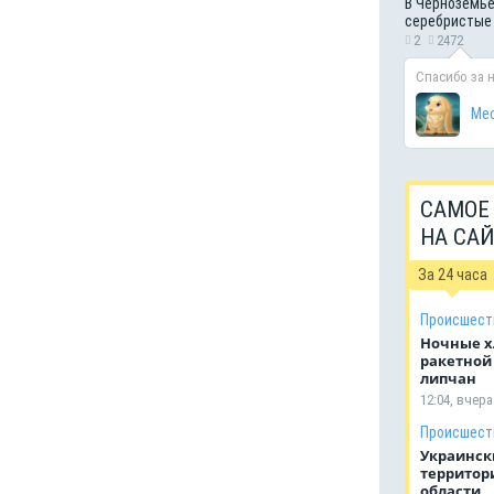
В Черноземье
серебристые
2
2472
Спасибо за 
Мес
САМОЕ
НА СА
За 24 часа
Происшест
Ночные х
ракетной
липчан
12:04, вчера
Происшест
Украинск
территор
области