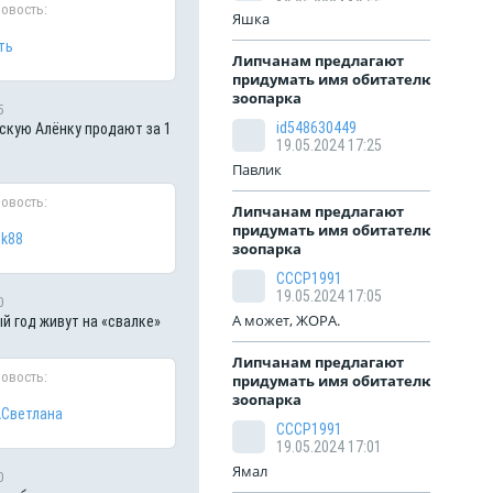
19.05.2024 19:55
новость:
Яшка
ть
Липчанам предлагают
придумать имя обитателю
зоопарка
5
id548630449
кую Алёнку продают за 1
19.05.2024 17:25
Павлик
новость:
Липчанам предлагают
придумать имя обитателю
ik88
зоопарка
СССР1991
19.05.2024 17:05
0
А может, ЖОРА.
й год живут на «свалке»
Липчанам предлагают
новость:
придумать имя обитателю
зоопарка
Светлана
СССР1991
19.05.2024 17:01
Ямал
0