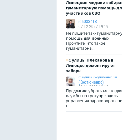
Липецкие медики собирают
гуманитарную помощь для
участников СВО
id6033418
02.12.2022 19:19
Не пишите так- гуманитарную
помощь для военных.
Прочтите, что такое
гуманитарна...
С улицы Плеханова в
Липецке демонтируют
заборы
Марина Корнюшкина
(Костюченко)
23.11.2022 18:10
Предлагаю убрать место для
клумбы на тротуаре вдоль
управления здравоохранения
н...