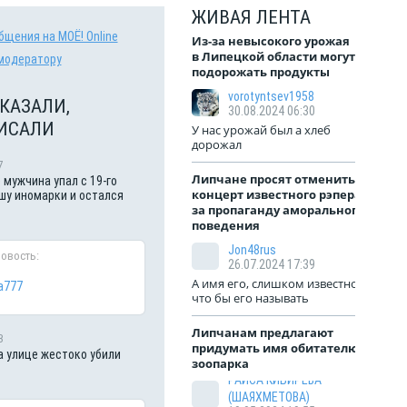
ЖИВАЯ ЛЕНТА
бщения на МОЁ! Online
Из-за невысокого урожая
в Липецкой области могут
модератору
подорожать продукты
vorotyntsev1958
КАЗАЛИ,
30.08.2024 06:30
ИСАЛИ
У нас урожай был а хлеб
дорожал
7
Липчане просят отменить
 мужчина упал с 19-го
концерт известного рэпера
шу иномарки и остался
за пропаганду аморального
поведения
Jon48rus
новость:
26.07.2024 17:39
А имя его, слишком известное,
a777
что бы его называть
Липчанам предлагают
3
придумать имя обитателю
а улице жестоко убили
зоопарка
РАИСА КИБИРЕВА
(ШАЯХМЕТОВА)