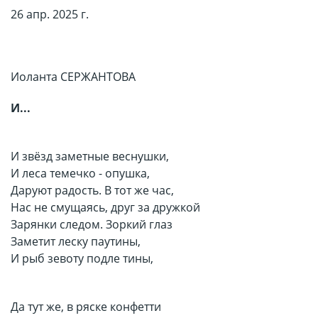
26 апр. 2025 г.
Иоланта СЕРЖАНТОВА
И...
И звёзд заметные веснушки,
И леса темечко - опушка,
Даруют радость. В тот же час,
Нас не смущаясь, друг за дружкой
Зарянки следом. Зоркий глаз
Заметит леску паутины,
И рыб зевоту подле тины,
Да тут же, в ряске конфетти