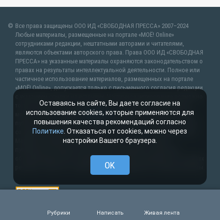
Все права защищены ООО ИД «СВОБОДНАЯ ПРЕССА» 2007–2024
Любые материалы, размещенные на портале «МОЁ! Online»
сотрудниками редакции, нештатными авторами и читателями,
являются объектами авторского права. Права ООО ИД «СВОБОДНАЯ
ПРЕССА» на указанные материалы охраняются законодательством о
правах на результаты интеллектуальной деятельности. Полное или
частичное использование материалов, размещенных на портале
«МОЁ! Online», допускается только с письменного согласия редакции
с указанием ссылки на источник. Частичное цитирование возможно
Оставаясь на сайте, Вы даете согласие на
только при условии гиперссылки на moe-lipetsk.ru.Все вопросы
использование cookies, которые применяются для
можно задать по адресу
web@kpv.ru
. В рубрике «От первого лица»
повышения качества рекомендаций согласно
публикуются сообщения в рамках контрактов об информационном
Политике
. Отказаться от cookies, можно через
сотрудничестве между редакцией «МОЁ! Online» и органами власти.
настройки Вашего браузера.
Материалы рубрик «Новости партнёров» и «Будь в курсе»
публикуются в рамках договоров (соглашений, контрактов)
об информационном сотрудничестве и (или) размещаются на правах
OK
рекламы. Новости с пометкой (
) размещаются на правах рекламы.
Рубрики
Написать
Живая лента