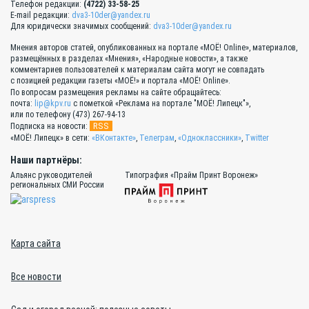
Телефон редакции:
(4722) 33-58-25
E-mail редакции:
dva3-10der@yandex.ru
Для юридически значимых сообщений:
dva3-10der@yandex.ru
Мнения авторов статей, опубликованных на портале «МОЁ! Online», материалов,
размещённых в разделах «Мнения», «Народные новости», а также
комментариев пользователей к материалам сайта могут не совпадать
с позицией редакции газеты «МОЁ!» и портала «МОЁ! Online».
По вопросам размещения рекламы на сайте обращайтесь:
почта:
lip@kpv.ru
с пометкой «Реклама на портале "МОЁ! Липецк"»,
или по телефону (473) 267-94-13
RSS
Подписка на новости:
«МОЁ! Липецк» в сети:
«ВКонтакте»
,
Телеграм
,
«Одноклассники»
,
Twitter
Наши партнёры:
Альянс руководителей
Типография «Прайм Принт Воронеж»
региональных СМИ России
Карта сайта
Все новости