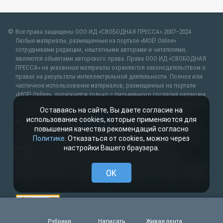
Все права защищены ООО ИД «СВОБОДНАЯ ПРЕССА» 2007–2024
Любые материалы, размещенные на портале «МОЁ! Online»
сотрудниками редакции, нештатными авторами и читателями,
являются объектами авторского права. Права ООО ИД «СВОБОДНАЯ
ПРЕССА» на указанные материалы охраняются законодательством о
правах на результаты интеллектуальной деятельности. Полное или
частичное использование материалов, размещенных на портале
«МОЁ! Online», допускается только с письменного согласия редакции
с указанием ссылки на источник. Частичное цитирование возможно
Оставаясь на сайте, Вы даете согласие на
только при условии гиперссылки на moe-lipetsk.ru.Все вопросы
использование cookies, которые применяются для
можно задать по адресу
web@kpv.ru
. В рубрике «От первого лица»
повышения качества рекомендаций согласно
публикуются сообщения в рамках контрактов об информационном
Политике
. Отказаться от cookies, можно через
сотрудничестве между редакцией «МОЁ! Online» и органами власти.
настройки Вашего браузера.
Материалы рубрик «Новости партнёров» и «Будь в курсе»
публикуются в рамках договоров (соглашений, контрактов)
об информационном сотрудничестве и (или) размещаются на правах
OK
рекламы. Новости с пометкой (
) размещаются на правах рекламы.
Рубрики
Написать
Живая лента