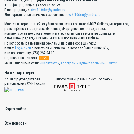
Главный редактор:
Деревяшкин Владислав Анатольевич
Телефон редакции:
(4722) 33-58-25
E-mail редакции:
dva3-10der@yandex.ru
Для юридически значимых сообщений:
dva3-10der@yandex.ru
Мнения авторов статей, опубликованных на портале «МОЁ! Online», материалов,
размещённых в разделах «Мнения», «Народные новости», а также
комментариев пользователей к материалам сайта могут не совпадать
с позицией редакции газеты «МОЁ!» и портала «МОЁ! Online».
По вопросам размещения рекламы на сайте обращайтесь:
почта:
lip@kpv.ru
с пометкой «Реклама на портале "МОЁ! Липецк"»,
или по телефону (473) 267-94-13
RSS
Подписка на новости:
«МОЁ! Липецк» в сети:
«ВКонтакте»
,
Телеграм
,
«Одноклассники»
,
Twitter
Наши партнёры:
Альянс руководителей
Типография «Прайм Принт Воронеж»
региональных СМИ России
Карта сайта
Все новости