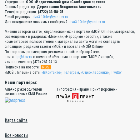
Учредитель:
ООО «Издательский дом «Свободная пресса»
Главный редактор:
Деревяшкин Владислав Анатольевич
Телефон редакции:
(4722) 33-58-25
E-mail редакции:
dva3-10der@yandex.ru
Для юридически значимых сообщений:
dva3-10der@yandex.ru
Мнения авторов статей, опубликованных на портале «МОЁ! Online», материалов,
размещённых в разделах «Мнения», «Народные новости», а также
комментариев пользователей к материалам сайта могут не совпадать
с позицией редакции газеты «МОЁ!» и портала «МОЁ! Online».
По вопросам размещения рекламы на сайте обращайтесь:
почта:
lip@kpv.ru
с пометкой «Реклама на портале "МОЁ! Липецк"»,
или по телефону (473) 267-94-13
RSS
Подписка на новости:
«МОЁ! Липецк» в сети:
«ВКонтакте»
,
Телеграм
,
«Одноклассники»
,
Twitter
Наши партнёры:
Альянс руководителей
Типография «Прайм Принт Воронеж»
региональных СМИ России
Карта сайта
Все новости