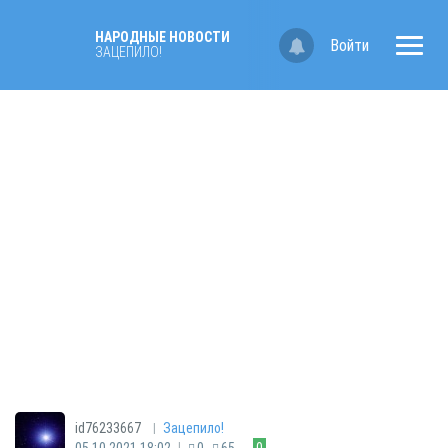
НАРОДНЫЕ НОВОСТИ
Войти
ЗАЦЕПИЛО!
|
id76233667
Зацепило!
|
05.10.2021 18:02
0
65
0