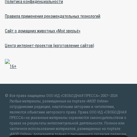
Политика конфиденциальности
Правила применения рекомендательных технологий
Сайт о домашних животных «Моё зверьё»
Центр интернет-проектов (изготовление сайтов)
Все права защищены ООО ИД «СВОБОДНАЯ ПРЕССА» 2007–2024
Любые материалы, размещенные на портале «МОЁ! Online»
сотрудниками редакции, нештатными авторами и читателями,
являются объектами авторского права. Права ООО ИД «СВОБОДНАЯ
ПРЕССА» на указанные материалы охраняются законодательством о
правах на результаты интеллектуальной деятельности. Полное или
частичное использование материалов, размещенных на портале
«МОЁ! Online», допускается только с письменного согласия редакции