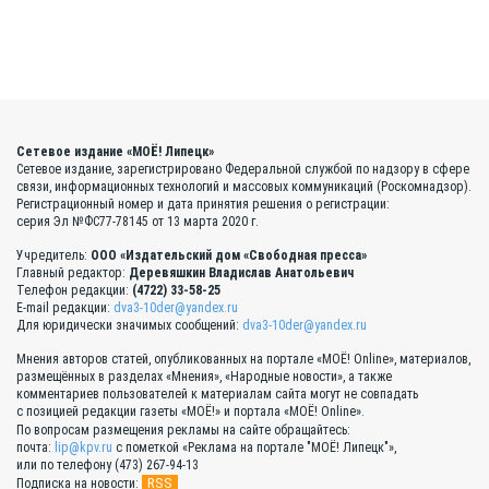
Сетевое издание «МОЁ! Липецк»
Сетевое издание, зарегистрировано Федеральной службой по надзору в сфере
связи, информационных технологий и массовых коммуникаций (Роскомнадзор).
Регистрационный номер и дата принятия решения о регистрации:
серия Эл №ФС77-78145 от 13 марта 2020 г.
Учредитель:
ООО «Издательский дом «Свободная пресса»
Главный редактор:
Деревяшкин Владислав Анатольевич
Телефон редакции:
(4722) 33-58-25
E-mail редакции:
dva3-10der@yandex.ru
Для юридически значимых сообщений:
dva3-10der@yandex.ru
Мнения авторов статей, опубликованных на портале «МОЁ! Online», материалов,
размещённых в разделах «Мнения», «Народные новости», а также
комментариев пользователей к материалам сайта могут не совпадать
с позицией редакции газеты «МОЁ!» и портала «МОЁ! Online».
По вопросам размещения рекламы на сайте обращайтесь:
почта:
lip@kpv.ru
с пометкой «Реклама на портале "МОЁ! Липецк"»,
или по телефону (473) 267-94-13
RSS
Подписка на новости: