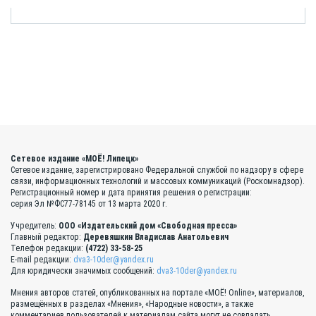
Сетевое издание «МОЁ! Липецк»
Сетевое издание, зарегистрировано Федеральной службой по надзору в сфере
связи, информационных технологий и массовых коммуникаций (Роскомнадзор).
Регистрационный номер и дата принятия решения о регистрации:
серия Эл №ФС77-78145 от 13 марта 2020 г.
Учредитель:
ООО «Издательский дом «Свободная пресса»
Главный редактор:
Деревяшкин Владислав Анатольевич
Телефон редакции:
(4722) 33-58-25
E-mail редакции:
dva3-10der@yandex.ru
Для юридически значимых сообщений:
dva3-10der@yandex.ru
Мнения авторов статей, опубликованных на портале «МОЁ! Online», материалов,
размещённых в разделах «Мнения», «Народные новости», а также
комментариев пользователей к материалам сайта могут не совпадать