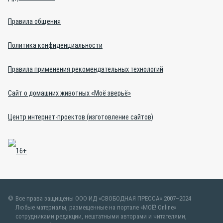
Правила общения
Политика конфиденциальности
Правила применения рекомендательных технологий
Сайт о домашних животных «Моё зверьё»
Центр интернет-проектов (изготовление сайтов)
Все права защищены ООО ИД «СВОБОДНАЯ ПРЕССА» 2007–2024
Любые материалы, размещенные на портале «МОЁ! Online»
сотрудниками редакции, нештатными авторами и читателями,