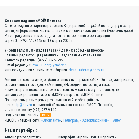
Сетевое издание «МОЁ! Липецк»
Сетевое издание, зарегистрировано Федеральной службой по надзору в сфере
связи, информационных технологий и массовых коммуникаций (Роскомнадзор).
Регистрационный номер и дата принятия решения о регистрации:
серия Эл №ФС77-78145 от 13 марта 2020 г.
Учредитель:
ООО «Издательский дом «Свободная пресса»
Главный редактор:
Деревяшкин Владислав Анатольевич
Телефон редакции:
(4722) 33-58-25
E-mail редакции:
dva3-10der@yandex.ru
Для юридически значимых сообщений:
dva3-10der@yandex.ru
Мнения авторов статей, опубликованных на портале «МОЁ! Online», материалов,
размещённых в разделах «Мнения», «Народные новости», а также
комментариев пользователей к материалам сайта могут не совпадать
с позицией редакции газеты «МОЁ!» и портала «МОЁ! Online».
По вопросам размещения рекламы на сайте обращайтесь:
почта:
lip@kpv.ru
с пометкой «Реклама на портале "МОЁ! Липецк"»,
или по телефону (473) 267-94-13
RSS
Подписка на новости:
«МОЁ! Липецк» в сети:
«ВКонтакте»
,
Телеграм
,
«Одноклассники»
,
Twitter
Наши партнёры:
Альянс руководителей
Типография «Прайм Принт Воронеж»