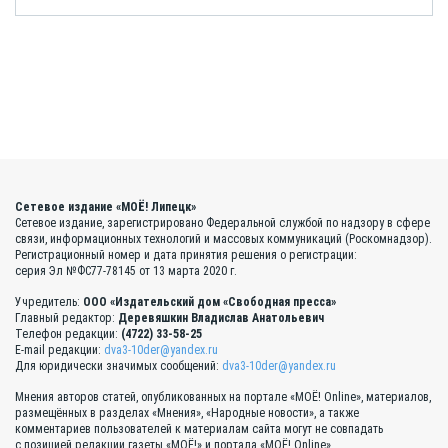
Сетевое издание «МОЁ! Липецк»
Сетевое издание, зарегистрировано Федеральной службой по надзору в сфере
связи, информационных технологий и массовых коммуникаций (Роскомнадзор).
Регистрационный номер и дата принятия решения о регистрации:
серия Эл №ФС77-78145 от 13 марта 2020 г.
Учредитель:
ООО «Издательский дом «Свободная пресса»
Главный редактор:
Деревяшкин Владислав Анатольевич
Телефон редакции:
(4722) 33-58-25
E-mail редакции:
dva3-10der@yandex.ru
Для юридически значимых сообщений:
dva3-10der@yandex.ru
Мнения авторов статей, опубликованных на портале «МОЁ! Online», материалов,
размещённых в разделах «Мнения», «Народные новости», а также
комментариев пользователей к материалам сайта могут не совпадать
с позицией редакции газеты «МОЁ!» и портала «МОЁ! Online».