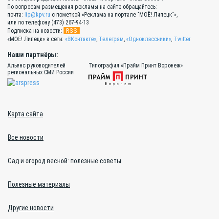
По вопросам размещения рекламы на сайте обращайтесь:
почта:
lip@kpv.ru
с пометкой «Реклама на портале "МОЁ! Липецк"»,
или по телефону (473) 267-94-13
RSS
Подписка на новости:
«МОЁ! Липецк» в сети:
«ВКонтакте»
,
Телеграм
,
«Одноклассники»
,
Twitter
Наши партнёры:
Альянс руководителей
Типография «Прайм Принт Воронеж»
региональных СМИ России
Карта сайта
Все новости
Сад и огород весной: полезные советы
Полезные материалы
Другие новости