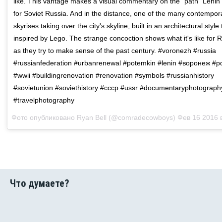
like. This vantage makes a visual commentary on the "path" Lenin
for Soviet Russia. And in the distance, one of the many contempor
skyrises taking over the city's skyline, built in an architectural style
inspired by Lego. The strange concoction shows what it's like for 
as they try to make sense of the past century. #voronezh #russia
#russianfederation #urbanrenewal #potemkin #lenin #воронеж #
#wwii #buildingrenovation #renovation #symbols #russianhistory
#sovietunion #soviethistory #ссср #ussr #documentaryphotograph
#travelphotography
Фото опубликовано Ryan Bell (@comradecowboys)
Фев 16 2016 