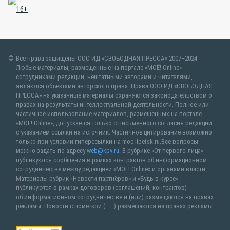
Все права защищены ООО ИД «СВОБОДНАЯ ПРЕССА» 2007–2024
Любые материалы, размещенные на портале «МОЁ! Online»
сотрудниками редакции, нештатными авторами и читателями,
являются объектами авторского права. Права ООО ИД «СВОБОДНАЯ
ПРЕССА» на указанные материалы охраняются законодательством о
правах на результаты интеллектуальной деятельности. Полное или
частичное использование материалов, размещенных на портале
«МОЁ! Online», допускается только с письменного согласия редакции
с указанием ссылки на источник. Частичное цитирование возможно
только при условии гиперссылки на moe-lipetsk.ru.Все вопросы
можно задать по адресу
web@kpv.ru
. В рубрике «От первого лица»
публикуются сообщения в рамках контрактов об информационном
сотрудничестве между редакцией «МОЁ! Online» и органами власти.
Материалы рубрик «Новости партнёров» и «Будь в курсе»
публикуются в рамках договоров (соглашений, контрактов)
об информационном сотрудничестве и (или) размещаются на правах
рекламы. Новости с пометкой (
) размещаются на правах рекламы.