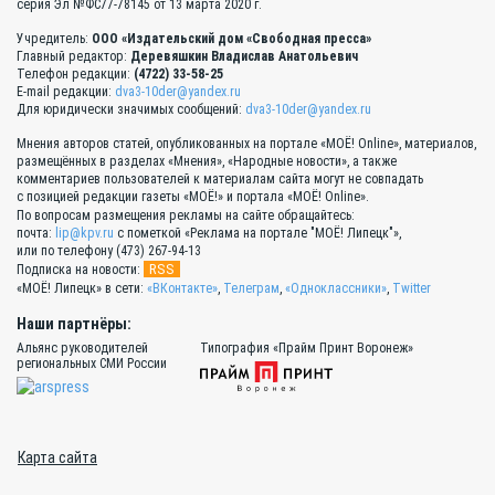
серия Эл №ФС77-78145 от 13 марта 2020 г.
Учредитель:
ООО «Издательский дом «Свободная пресса»
Главный редактор:
Деревяшкин Владислав Анатольевич
Телефон редакции:
(4722) 33-58-25
E-mail редакции:
dva3-10der@yandex.ru
Для юридически значимых сообщений:
dva3-10der@yandex.ru
Мнения авторов статей, опубликованных на портале «МОЁ! Online», материалов,
размещённых в разделах «Мнения», «Народные новости», а также
комментариев пользователей к материалам сайта могут не совпадать
с позицией редакции газеты «МОЁ!» и портала «МОЁ! Online».
По вопросам размещения рекламы на сайте обращайтесь:
почта:
lip@kpv.ru
с пометкой «Реклама на портале "МОЁ! Липецк"»,
или по телефону (473) 267-94-13
RSS
Подписка на новости:
«МОЁ! Липецк» в сети:
«ВКонтакте»
,
Телеграм
,
«Одноклассники»
,
Twitter
Наши партнёры:
Альянс руководителей
Типография «Прайм Принт Воронеж»
региональных СМИ России
Карта сайта