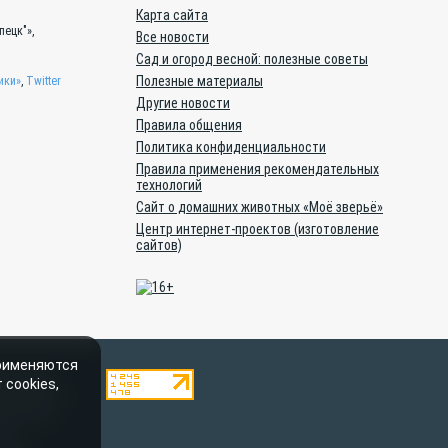
Карта сайта
пецк"»,
Все новости
Сад и огород весной: полезные советы
Полезные материалы
ики»
,
Twitter
Другие новости
Правила общения
Политика конфиденциальности
Правила применения рекомендательных
технологий
Сайт о домашних животных «Моё зверьё»
Центр интернет-проектов (изготовление
сайтов)
применяются
ештатными
 cookies,
тельством о
пускается
oe-