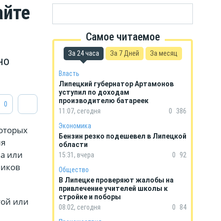
айте
Самое читаемое
За 24 часа
За 7 Дней
За месяц
но
Власть
Липецкий губернатор Артамонов
уступил по доходам
производителю батареек
0
11:07, сегодня
0
386
Экономика
которых
Бензин резко подешевел в Липецкой
ия
области
ва или
15:31, вчера
0
92
ников
Общество
В Липецке проверяют жалобы на
привлечение учителей школы к
стройке и поборы
той или
08:02, сегодня
0
84