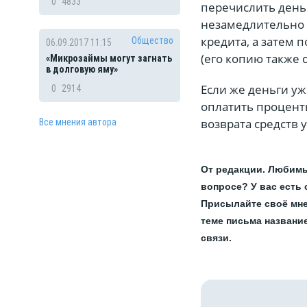
0
4833
перечислить деньг
незамедлительно о
кредита, а затем 
Общество
06.09.2017 11:15
(его копию также 
«Микрозаймы могут загнать
в долговую яму»
Если же деньги уж
0
2914
оплатить процент
возврата средств 
Все мнения автора
От редакции. Любимы
вопросе? У вас есть
Присылайте своё мне
теме письма названи
связи.