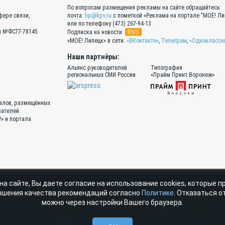
По вопросам размещения рекламы на сайте обращайтесь:
фере связи,
почта:
lip@kpv.ru
с пометкой «Реклама на портале "МОЁ! Ли
или по телефону (473) 267-94-13
Эл №ФС77-78145
RSS
Подписка на новости:
«МОЁ! Липецк» в сети:
«ВКонтакте»
,
Телеграм
,
«Одноклассн
Наши партнёры:
Альянс руководителей
Типография
региональных СМИ России
«Прайм Принт Воронеж»
иалов, размещённых
вателей
!» и портала
на сайте, Вы даете согласие на использование cookies, которые 
атериалы, размещенные на портале «МОЁ! Online» сотрудниками редакции, н
ышения качества рекомендаций согласно
Политике
. Отказаться от
ава ООО ИД «СВОБОДНАЯ ПРЕССА» на указанные материалы охраняются законода
можно через настройки Вашего браузера.
стичное использование материалов, размещенных на портале «МОЁ! Online», до
очник. Частичное цитирование возможно только при условии гиперссылки на m