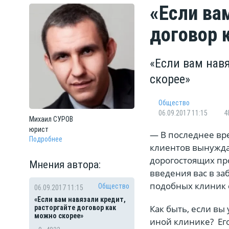
«Если ва
договор 
«Если вам нав
скорее»
Общество
06.09.2017 11:15
4
Михаил
СУРОВ
юрист
— В последнее вр
Подробнее
клиентов вынужда
дорогостоящих пр
Мнения автора:
введения вас в з
подобных клиник с
Общество
06.09.2017 11:15
«Если вам навязали кредит,
Как быть, если вы
расторгайте договор как
можно скорее»
иной клинике? Его