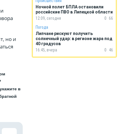
Происшествия
Ночной полет БПЛА остановили
ии
российские ПВО в Липецкой области
овора
12:09, сегодня
0
66
Погода
Липчане рискуют получить
т, но и
солнечный удар: в регионе жара под
40 градусов
аться
16:45, вчера
0
46
ном
?
укажите в
обратной