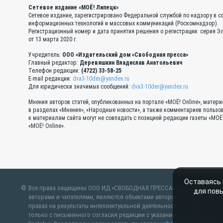
Сетевое издание «МОЁ! Липецк»
Сетевое издание, зарегистрировано Федеральной службой по надзору в с
информационных технологий и массовых коммуникаций (Роскомнадзор).
Регистрационный номер и дата принятия решения о регистрации: серия 
от 13 марта 2020 г.
Учредитель:
ООО «Издательский дом «Свободная пресса»
Главный редактор:
Деревяшкин Владислав Анатольевич
Телефон редакции:
(4722) 33-58-25
E-mail редакции:
dva3-10der@yandex.ru
Для юридически значимых сообщений:
dva3-10der@yandex.ru
Мнения авторов статей, опубликованных на портале «МОЁ! Online», матер
в разделах «Мнения», «Народные новости», а также комментариев пользо
к материалам сайта могут не совпадать с позицией редакции газеты «МОЁ
«МОЁ! Online».
Оставаясь 
Все права защищены ООО ИД «СВОБОДНАЯ ПРЕССА» 2007–2024 Любые м
для пов
авторами и читателями, являются объектами авторского права. Пр
правах на результаты интеллектуальной деятельности. Полное или ча
только с письменного согласия редакции с указанием ссылки на ист