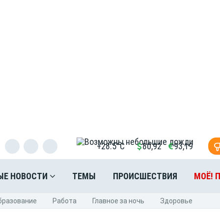
+28.5°C
80,92
93,19
ЫЕ НОВОСТИ
ТЕМЫ
ПРОИСШЕСТВИЯ
МОЁ! 
бразование
Pабота
Главное за ночь
Здоровье