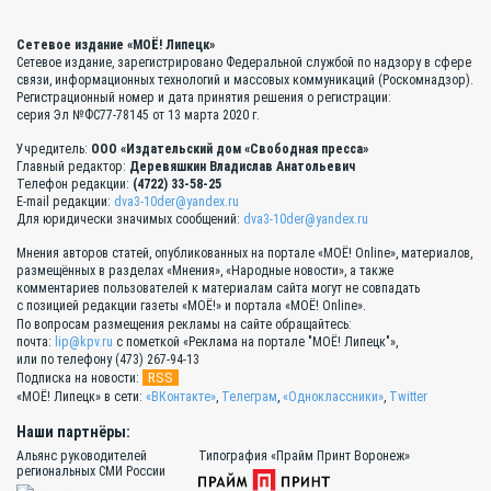
Сетевое издание «МОЁ! Липецк»
Сетевое издание, зарегистрировано Федеральной службой по надзору в сфере
связи, информационных технологий и массовых коммуникаций (Роскомнадзор).
Регистрационный номер и дата принятия решения о регистрации:
серия Эл №ФС77-78145 от 13 марта 2020 г.
Учредитель:
ООО «Издательский дом «Свободная пресса»
Главный редактор:
Деревяшкин Владислав Анатольевич
Телефон редакции:
(4722) 33-58-25
E-mail редакции:
dva3-10der@yandex.ru
Для юридически значимых сообщений:
dva3-10der@yandex.ru
Мнения авторов статей, опубликованных на портале «МОЁ! Online», материалов,
размещённых в разделах «Мнения», «Народные новости», а также
комментариев пользователей к материалам сайта могут не совпадать
с позицией редакции газеты «МОЁ!» и портала «МОЁ! Online».
По вопросам размещения рекламы на сайте обращайтесь:
почта:
lip@kpv.ru
с пометкой «Реклама на портале "МОЁ! Липецк"»,
или по телефону (473) 267-94-13
RSS
Подписка на новости:
«МОЁ! Липецк» в сети:
«ВКонтакте»
,
Телеграм
,
«Одноклассники»
,
Twitter
Наши партнёры:
Альянс руководителей
Типография «Прайм Принт Воронеж»
региональных СМИ России