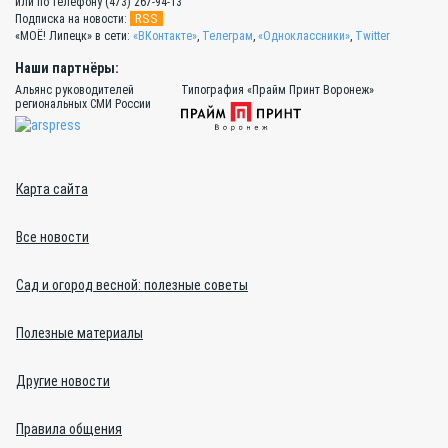
или по телефону (473) 267-94-13
RSS
Подписка на новости:
«МОЁ! Липецк» в сети:
«ВКонтакте»
,
Телеграм
,
«Одноклассники»
,
Twitter
Наши партнёры:
Альянс руководителей
Типография «Прайм Принт Воронеж»
региональных СМИ России
Карта сайта
Все новости
Сад и огород весной: полезные советы
Полезные материалы
Другие новости
Правила общения