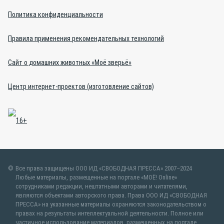
Политика конфиденциальности
Правила применения рекомендательных технологий
Сайт о домашних животных «Моё зверьё»
Центр интернет-проектов (изготовление сайтов)
Все права защищены ООО ИД «СВОБОДНАЯ ПРЕССА» 2007–2024
Любые материалы, размещенные на портале «МОЁ! Online»
сотрудниками редакции, нештатными авторами и читателями,
являются объектами авторского права. Права ООО ИД «СВОБОДНАЯ
ПРЕССА» на указанные материалы охраняются законодательством о
правах на результаты интеллектуальной деятельности. Полное или
частичное использование материалов, размещенных на портале