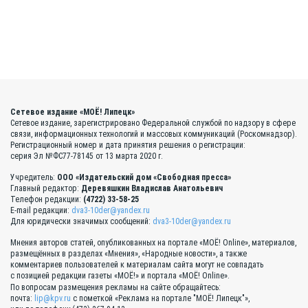
Сетевое издание «МОЁ! Липецк»
Сетевое издание, зарегистрировано Федеральной службой по надзору в сфере
связи, информационных технологий и массовых коммуникаций (Роскомнадзор).
Регистрационный номер и дата принятия решения о регистрации:
серия Эл №ФС77-78145 от 13 марта 2020 г.
Учредитель:
ООО «Издательский дом «Свободная пресса»
Главный редактор:
Деревяшкин Владислав Анатольевич
Телефон редакции:
(4722) 33-58-25
E-mail редакции:
dva3-10der@yandex.ru
Для юридически значимых сообщений:
dva3-10der@yandex.ru
Мнения авторов статей, опубликованных на портале «МОЁ! Online», материалов,
размещённых в разделах «Мнения», «Народные новости», а также
комментариев пользователей к материалам сайта могут не совпадать
с позицией редакции газеты «МОЁ!» и портала «МОЁ! Online».
По вопросам размещения рекламы на сайте обращайтесь:
почта:
lip@kpv.ru
с пометкой «Реклама на портале "МОЁ! Липецк"»,