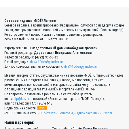
Сетевое издание «МОЁ! Липецк»
Сетевое издание, зарегистрировано Федеральной службой по надзору в сфере
связи, информационных технологий и массовых коммуникаций (Роскомнадзор).
Регистрационный номер и дата принятия решения о регистрации:
серия Эл №ФС77-78145 от 13 марта 2020 г.
Учредитель:
ООО «Издательский дом «Свободная пресса»
Главный редактор:
Деревяшкин Владислав Анатольевич
Телефон редакции:
(4722) 33-58-25
E-mail редакции:
dva3-10der@yandex.ru
Для юридически значимых сообщений:
dva3-10der@yandex.ru
Мнения авторов статей, опубликованных на портале «МОЁ! Online», материалов,
размещённых в разделах «Мнения», «Народные новости», а также
комментариев пользователей к материалам сайта могут не совпадать
с позицией редакции газеты «МОЁ!» и портала «МОЁ! Online».
По вопросам размещения рекламы на сайте обращайтесь:
почта:
lip@kpv.ru
с пометкой «Реклама на портале "МОЁ! Липецк"»,
или по телефону (473) 267-94-13
RSS
Подписка на новости:
«МОЁ! Липецк» в сети:
«ВКонтакте»
,
Телеграм
,
«Одноклассники»
,
Twitter
Наши партнёры:
Альянс руководителей
Типография «Прайм Принт Воронеж»