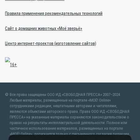
Правила применения рекомендательных технологий
Сайт о домашних животных «Моё зверьё»
Центр интернет-проектов (изготовление сайтов)
Все права защищены ООО ИД «СВОБОДНАЯ ПРЕССА» 2007–2024
Любые материалы, размещенные на портале «МОЁ! Online»
сотрудниками редакции, нештатными авторами и читателями,
являются объектами авторского права. Права ООО ИД «СВОБОДНАЯ
ПРЕССА» на указанные материалы охраняются законодательством о
правах на результаты интеллектуальной деятельности. Полное или
частичное использование материалов, размещенных на портале
«МОЁ! Online», допускается только с письменного согласия редакции
с указанием ссылки на источник. Частичное цитирование возможно