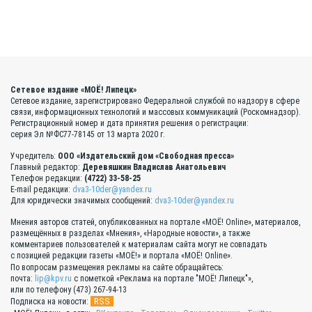
Сетевое издание «МОЁ! Липецк»
Сетевое издание, зарегистрировано Федеральной службой по надзору в сфере
связи, информационных технологий и массовых коммуникаций (Роскомнадзор).
Регистрационный номер и дата принятия решения о регистрации:
серия Эл №ФС77-78145 от 13 марта 2020 г.
Учредитель:
ООО «Издательский дом «Свободная пресса»
Главный редактор:
Деревяшкин Владислав Анатольевич
Телефон редакции:
(4722) 33-58-25
E-mail редакции:
dva3-10der@yandex.ru
Для юридически значимых сообщений:
dva3-10der@yandex.ru
Мнения авторов статей, опубликованных на портале «МОЁ! Online», материалов,
размещённых в разделах «Мнения», «Народные новости», а также
комментариев пользователей к материалам сайта могут не совпадать
с позицией редакции газеты «МОЁ!» и портала «МОЁ! Online».
По вопросам размещения рекламы на сайте обращайтесь:
почта:
lip@kpv.ru
с пометкой «Реклама на портале "МОЁ! Липецк"»,
или по телефону (473) 267-94-13
RSS
Подписка на новости: