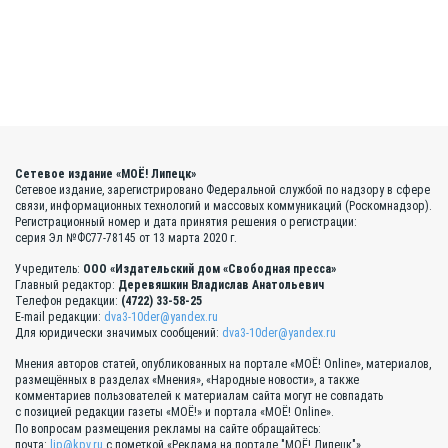
Сетевое издание «МОЁ! Липецк»
Сетевое издание, зарегистрировано Федеральной службой по надзору в сфере
связи, информационных технологий и массовых коммуникаций (Роскомнадзор).
Регистрационный номер и дата принятия решения о регистрации:
серия Эл №ФС77-78145 от 13 марта 2020 г.
Учредитель:
ООО «Издательский дом «Свободная пресса»
Главный редактор:
Деревяшкин Владислав Анатольевич
Телефон редакции:
(4722) 33-58-25
E-mail редакции:
dva3-10der@yandex.ru
Для юридически значимых сообщений:
dva3-10der@yandex.ru
Мнения авторов статей, опубликованных на портале «МОЁ! Online», материалов,
размещённых в разделах «Мнения», «Народные новости», а также
комментариев пользователей к материалам сайта могут не совпадать
с позицией редакции газеты «МОЁ!» и портала «МОЁ! Online».
По вопросам размещения рекламы на сайте обращайтесь:
почта:
lip@kpv.ru
с пометкой «Реклама на портале "МОЁ! Липецк"»,