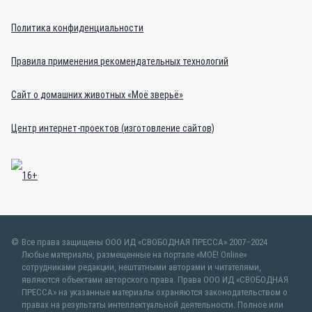
Политика конфиденциальности
Правила применения рекомендательных технологий
Сайт о домашних животных «Моё зверьё»
Центр интернет-проектов (изготовление сайтов)
Все права защищены ООО ИД «СВОБОДНАЯ ПРЕССА» 2007–2024
Любые материалы, размещенные на портале «МОЁ! Online»
сотрудниками редакции, нештатными авторами и читателями,
являются объектами авторского права. Права ООО ИД «СВОБОДНАЯ
ПРЕССА» на указанные материалы охраняются законодательством о
правах на результаты интеллектуальной деятельности. Полное или