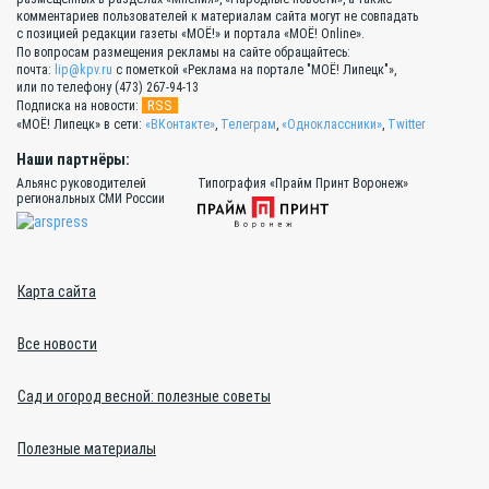
комментариев пользователей к материалам сайта могут не совпадать
с позицией редакции газеты «МОЁ!» и портала «МОЁ! Online».
По вопросам размещения рекламы на сайте обращайтесь:
почта:
lip@kpv.ru
с пометкой «Реклама на портале "МОЁ! Липецк"»,
или по телефону (473) 267-94-13
RSS
Подписка на новости:
«МОЁ! Липецк» в сети:
«ВКонтакте»
,
Телеграм
,
«Одноклассники»
,
Twitter
Наши партнёры:
Альянс руководителей
Типография «Прайм Принт Воронеж»
региональных СМИ России
Карта сайта
Все новости
Сад и огород весной: полезные советы
Полезные материалы