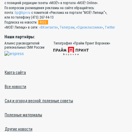
с позицией редакции газеты «МОЁ!» и портала «МОЁ! Online».
По вопросам размещения рекламы на сайте обращайтесь:
почта:
lip@kpv.ru
с пометкой «Реклама на портале "МОЁ! Липецк"»,
или по телефону (473) 267-94-13
RSS
Подписка на новости:
«МОЁ! Липецк» в сети:
«ВКонтакте»
,
Телеграм
,
«Одноклассники»
,
Twitter
Наши партнёры:
Альянс руководителей
Типография «Прайм Принт Воронеж»
региональных СМИ России
Карта сайта
Все новости
Сад и огород весной: полезные советы
Полезные материалы
Другие новости