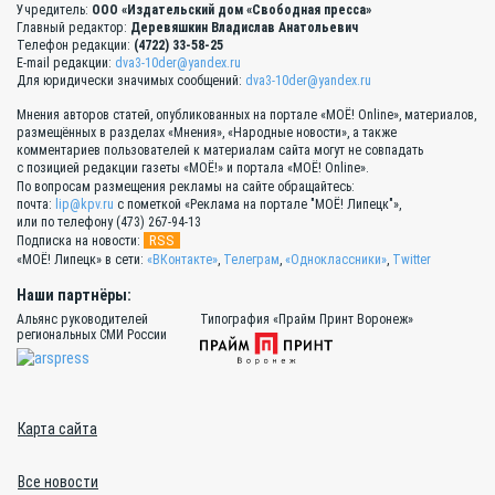
Учредитель:
ООО «Издательский дом «Свободная пресса»
Главный редактор:
Деревяшкин Владислав Анатольевич
Телефон редакции:
(4722) 33-58-25
E-mail редакции:
dva3-10der@yandex.ru
Для юридически значимых сообщений:
dva3-10der@yandex.ru
Мнения авторов статей, опубликованных на портале «МОЁ! Online», материалов,
размещённых в разделах «Мнения», «Народные новости», а также
комментариев пользователей к материалам сайта могут не совпадать
с позицией редакции газеты «МОЁ!» и портала «МОЁ! Online».
По вопросам размещения рекламы на сайте обращайтесь:
почта:
lip@kpv.ru
с пометкой «Реклама на портале "МОЁ! Липецк"»,
или по телефону (473) 267-94-13
RSS
Подписка на новости:
«МОЁ! Липецк» в сети:
«ВКонтакте»
,
Телеграм
,
«Одноклассники»
,
Twitter
Наши партнёры:
Альянс руководителей
Типография «Прайм Принт Воронеж»
региональных СМИ России
Карта сайта
Все новости