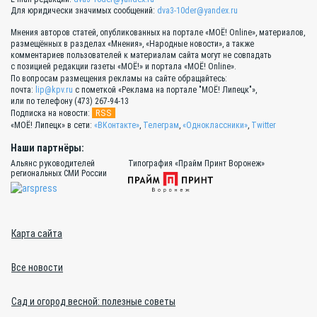
Для юридически значимых сообщений:
dva3-10der@yandex.ru
Мнения авторов статей, опубликованных на портале «МОЁ! Online», материалов,
размещённых в разделах «Мнения», «Народные новости», а также
комментариев пользователей к материалам сайта могут не совпадать
с позицией редакции газеты «МОЁ!» и портала «МОЁ! Online».
По вопросам размещения рекламы на сайте обращайтесь:
почта:
lip@kpv.ru
с пометкой «Реклама на портале "МОЁ! Липецк"»,
или по телефону (473) 267-94-13
RSS
Подписка на новости:
«МОЁ! Липецк» в сети:
«ВКонтакте»
,
Телеграм
,
«Одноклассники»
,
Twitter
Наши партнёры:
Альянс руководителей
Типография «Прайм Принт Воронеж»
региональных СМИ России
Карта сайта
Все новости
Сад и огород весной: полезные советы