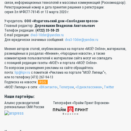
связи, информационных технологий и массовых коммуникаций (Роскомнадзор).
Регистрационный номер и дата принятия решения о регистрации:
серия Эл №ФС77-78145 от 13 марта 2020 г.
Учредитель:
ООО «Издательский дом «Свободная пресса»
Главный редактор:
Деревяшкин Владислав Анатольевич
Телефон редакции:
(4722) 33-58-25
E-mail редакции:
dva3-10der@yandex.ru
Для юридически значимых сообщений:
dva3-10der@yandex.ru
Мнения авторов статей, опубликованных на портале «МОЁ! Online», материалов,
размещённых в разделах «Мнения», «Народные новости», а также
комментариев пользователей к материалам сайта могут не совпадать
с позицией редакции газеты «МОЁ!» и портала «МОЁ! Online».
По вопросам размещения рекламы на сайте обращайтесь:
почта:
lip@kpv.ru
с пометкой «Реклама на портале "МОЁ! Липецк"»,
или по телефону (473) 267-94-13
RSS
Подписка на новости:
«МОЁ! Липецк» в сети:
«ВКонтакте»
,
Телеграм
,
«Одноклассники»
,
Twitter
Наши партнёры:
Альянс руководителей
Типография «Прайм Принт Воронеж»
региональных СМИ России