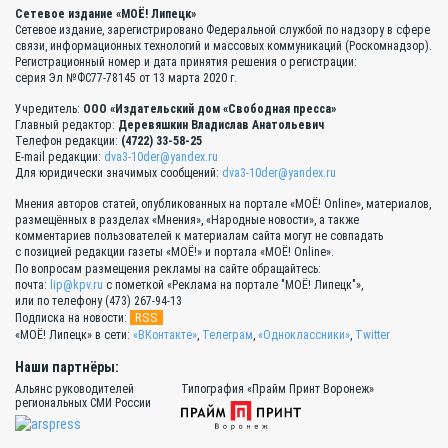
Сетевое издание «МОЁ! Липецк»
Сетевое издание, зарегистрировано Федеральной службой по надзору в сфере
связи, информационных технологий и массовых коммуникаций (Роскомнадзор).
Регистрационный номер и дата принятия решения о регистрации:
серия Эл №ФС77-78145 от 13 марта 2020 г.
Учредитель:
ООО «Издательский дом «Свободная пресса»
Главный редактор:
Деревяшкин Владислав Анатольевич
Телефон редакции:
(4722) 33-58-25
E-mail редакции:
dva3-10der@yandex.ru
Для юридически значимых сообщений:
dva3-10der@yandex.ru
Мнения авторов статей, опубликованных на портале «МОЁ! Online», материалов,
размещённых в разделах «Мнения», «Народные новости», а также
комментариев пользователей к материалам сайта могут не совпадать
с позицией редакции газеты «МОЁ!» и портала «МОЁ! Online».
По вопросам размещения рекламы на сайте обращайтесь:
почта:
lip@kpv.ru
с пометкой «Реклама на портале "МОЁ! Липецк"»,
или по телефону (473) 267-94-13
RSS
Подписка на новости:
«МОЁ! Липецк» в сети:
«ВКонтакте»
,
Телеграм
,
«Одноклассники»
,
Twitter
Наши партнёры:
Альянс руководителей
Типография «Прайм Принт Воронеж»
региональных СМИ России