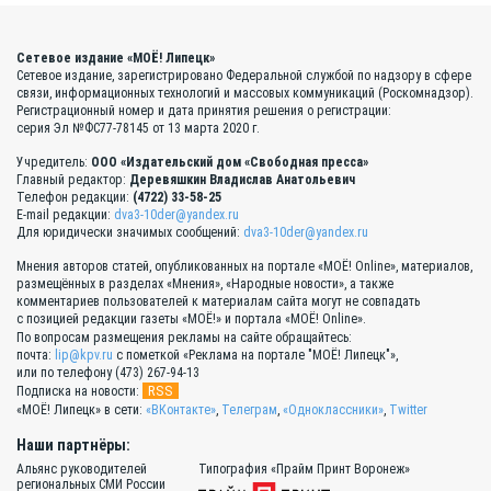
Сетевое издание «МОЁ! Липецк»
Сетевое издание, зарегистрировано Федеральной службой по надзору в сфере
связи, информационных технологий и массовых коммуникаций (Роскомнадзор).
Регистрационный номер и дата принятия решения о регистрации:
серия Эл №ФС77-78145 от 13 марта 2020 г.
Учредитель:
ООО «Издательский дом «Свободная пресса»
Главный редактор:
Деревяшкин Владислав Анатольевич
Телефон редакции:
(4722) 33-58-25
E-mail редакции:
dva3-10der@yandex.ru
Для юридически значимых сообщений:
dva3-10der@yandex.ru
Мнения авторов статей, опубликованных на портале «МОЁ! Online», материалов,
размещённых в разделах «Мнения», «Народные новости», а также
комментариев пользователей к материалам сайта могут не совпадать
с позицией редакции газеты «МОЁ!» и портала «МОЁ! Online».
По вопросам размещения рекламы на сайте обращайтесь:
почта:
lip@kpv.ru
с пометкой «Реклама на портале "МОЁ! Липецк"»,
или по телефону (473) 267-94-13
RSS
Подписка на новости:
«МОЁ! Липецк» в сети:
«ВКонтакте»
,
Телеграм
,
«Одноклассники»
,
Twitter
Наши партнёры:
Альянс руководителей
Типография «Прайм Принт Воронеж»
региональных СМИ России