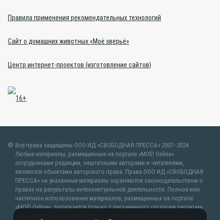
Правила применения рекомендательных технологий
Сайт о домашних животных «Моё зверьё»
Центр интернет-проектов (изготовление сайтов)
Все права защищены ООО ИД «СВОБОДНАЯ ПРЕССА» 2007–2024
Любые материалы, размещенные на портале «МОЁ! Online»
сотрудниками редакции, нештатными авторами и читателями,
являются объектами авторского права. Права ООО ИД «СВОБОДНАЯ
ПРЕССА» на указанные материалы охраняются законодательством о
правах на результаты интеллектуальной деятельности. Полное или
частичное использование материалов, размещенных на портале
«МОЁ! Online», допускается только с письменного согласия редакции
с указанием ссылки на источник. Частичное цитирование возможно