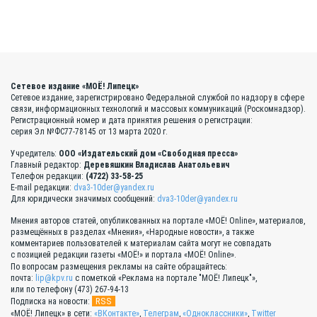
Сетевое издание «МОЁ! Липецк»
Сетевое издание, зарегистрировано Федеральной службой по надзору в сфере
связи, информационных технологий и массовых коммуникаций (Роскомнадзор).
Регистрационный номер и дата принятия решения о регистрации:
серия Эл №ФС77-78145 от 13 марта 2020 г.
Учредитель:
ООО «Издательский дом «Свободная пресса»
Главный редактор:
Деревяшкин Владислав Анатольевич
Телефон редакции:
(4722) 33-58-25
E-mail редакции:
dva3-10der@yandex.ru
Для юридически значимых сообщений:
dva3-10der@yandex.ru
Мнения авторов статей, опубликованных на портале «МОЁ! Online», материалов,
размещённых в разделах «Мнения», «Народные новости», а также
комментариев пользователей к материалам сайта могут не совпадать
с позицией редакции газеты «МОЁ!» и портала «МОЁ! Online».
По вопросам размещения рекламы на сайте обращайтесь:
почта:
lip@kpv.ru
с пометкой «Реклама на портале "МОЁ! Липецк"»,
или по телефону (473) 267-94-13
RSS
Подписка на новости:
«МОЁ! Липецк» в сети:
«ВКонтакте»
,
Телеграм
,
«Одноклассники»
,
Twitter