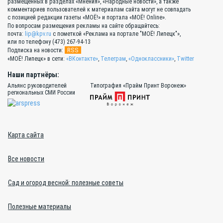
размещённых в разделах «Мнения», «Народные новости», а также
комментариев пользователей к материалам сайта могут не совпадать
с позицией редакции газеты «МОЁ!» и портала «МОЁ! Online».
По вопросам размещения рекламы на сайте обращайтесь:
почта:
lip@kpv.ru
с пометкой «Реклама на портале "МОЁ! Липецк"»,
или по телефону (473) 267-94-13
RSS
Подписка на новости:
«МОЁ! Липецк» в сети:
«ВКонтакте»
,
Телеграм
,
«Одноклассники»
,
Twitter
Наши партнёры:
Альянс руководителей
Типография «Прайм Принт Воронеж»
региональных СМИ России
Карта сайта
Все новости
Сад и огород весной: полезные советы
Полезные материалы