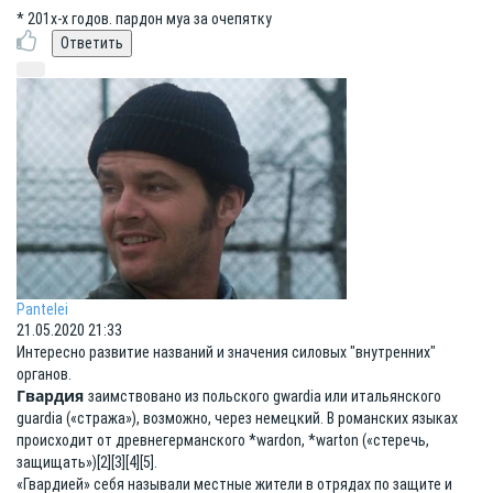
* 201х-х годов. пардон муа за очепятку
Pantelei
21.05.2020 21:33
Интересно развитие названий и значения силовых "внутренних"
органов.
Гвардия
заимствовано из польского gwardia или итальянского
guardia («стража»), возможно, через немецкий. В романских языках
происходит от древнегерманского *wardon, *warton («стеречь,
защищать»)[2][3][4][5].
«Гвардией» себя называли местные жители в отрядах по защите и