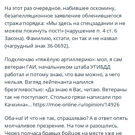
На этот раз очередное, набившее оскомину,
безапелляционное заявление обленившегося
стража порядка: «Мы здесь на спецзадании и не
можем покинуть пост!» (нарушение п. 4 ст. 6
Закона). Фамилию, кстати, он так и не назвал
(нагрудный знак 36-0692).
Подключаю «тяжёлую артиллерию»: мол, я сам
ветеран ГАИ, начальником штаба УГИБДД
работал и потому знаю, что вам можно, а чего
нельзя. Взгляд лейтенанта налился
брезгливостью: «Да знаю я Вас, читаю. Ветераны
так не поступают. Столько грязи написали про
Качкина»… https://moe-online.ru/opinion/14926
Оба-на! И что не так, спрашиваю? А в ответ опять
молчаливое презрение. На том и разошлись.
Через полчаса бравых бойцов на месте уже не