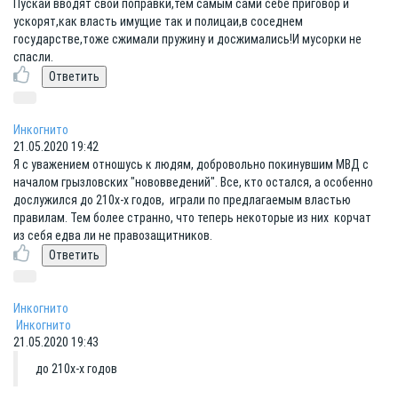
Пускай вводят свои поправки,тем самым сами себе приговор и
ускорят,как власть имущие так и полицаи,в соседнем
государстве,тоже сжимали пружину и досжимались!И мусорки не
спасли.
Инкогнито
21.05.2020 19:42
Я с уважением отношусь к людям, добровольно покинувшим МВД с
началом грызловских "нововведений". Все, кто остался, а особенно
дослужился до 210х-х годов, играли по предлагаемым властью
правилам. Тем более странно, что теперь некоторые из них корчат
из себя едва ли не правозащитников.
Инкогнито
Инкогнито
21.05.2020 19:43
до 210х-х годов