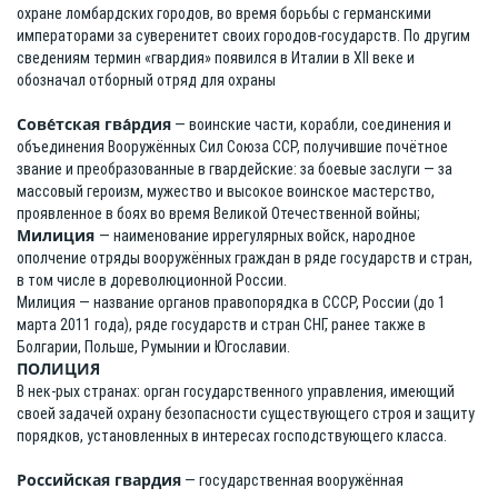
охране ломбардских городов, во время борьбы с германскими
императорами за суверенитет своих городов-государств. По другим
сведениям термин «гвардия» появился в Италии в XII веке и
обозначал отборный отряд для охраны
Сове́тская гва́рдия
— воинские части, корабли, соединения и
объединения Вооружённых Сил Союза ССР, получившие почётное
звание и преобразованные в гвардейские: за боевые заслуги — за
массовый героизм, мужество и высокое воинское мастерство,
проявленное в боях во время Великой Отечественной войны;
Милиция
— наименование иррегулярных войск, народное
ополчение отряды вооружённых граждан в ряде государств и стран,
в том числе в дореволюционной России.
Милиция — название органов правопорядка в СССР, России (до 1
марта 2011 года), ряде государств и стран СНГ, ранее также в
Болгарии, Польше, Румынии и Югославии.
ПОЛИ́ЦИЯ
В нек-рых странах: орган государственного управления, имеющий
своей задачей охрану безопасности существующего строя и защиту
порядков, установленных в интересах господствующего класса.
Российская гвардия
— государственная вооружённая