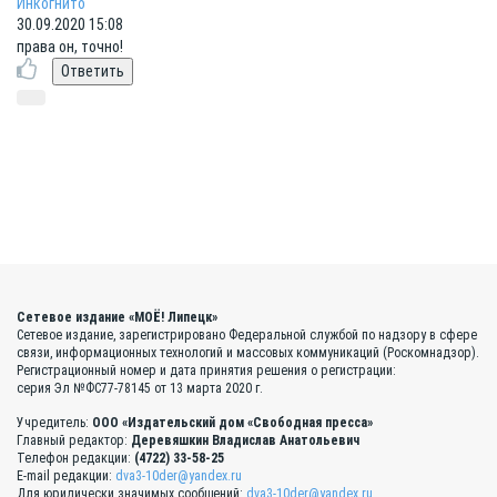
Инкогнито
30.09.2020 15:08
права он, точно!
Сетевое издание «МОЁ! Липецк»
Сетевое издание, зарегистрировано Федеральной службой по надзору в сфере
связи, информационных технологий и массовых коммуникаций (Роскомнадзор).
Регистрационный номер и дата принятия решения о регистрации:
серия Эл №ФС77-78145 от 13 марта 2020 г.
Учредитель:
ООО «Издательский дом «Свободная пресса»
Главный редактор:
Деревяшкин Владислав Анатольевич
Телефон редакции:
(4722) 33-58-25
E-mail редакции:
dva3-10der@yandex.ru
Для юридически значимых сообщений:
dva3-10der@yandex.ru