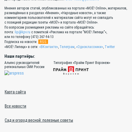
Мнения авторов статей, опубликованных на портале «МОЁ! Online», материалов,
размещённых в разделах «Мнения», «Народные новости», а также
комментариев пользователей к материалам сайта могут не совпадать
с позицией редакции газеты «МОЁ!» и портала «МОЁ! Online».
По вопросам размещения рекламы на сайте обращайтесь:
почта:
lip@kpv.ru
с пометкой «Реклама на портале "МОЁ! Липецк"»,
или по телефону (473) 267-94-13
RSS
Подписка на новости:
«МОЁ! Липецк» в сети:
«ВКонтакте»
,
Телеграм
,
«Одноклассники»
,
Twitter
Наши партнёры:
Альянс руководителей
Типография «Прайм Принт Воронеж»
региональных СМИ России
Карта сайта
Все новости
Сад и огород весной: полезные советы