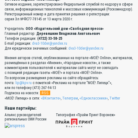
Сетевое издание, зарегистрировано Федеральной службой по надзору в сфере
связи, информационных технологий и массовых коммуникаций (Роскомнадзор).
Регистрационный номер и дата принятия решения о регистрации:
серия Эл №ФС77-78145 от 13 марта 2020 г.
Учредитель:
ООО «Издательский дом «Свободная пресса»
Главный редактор:
Деревяшкин Владислав Анатольевич
Телефон редакции:
(4722) 33-58-25
E-mail редакции:
dva3-10der@yandex.ru
Для юридически значимых сообщений:
dva3-10der@yandex.ru
Мнения авторов статей, опубликованных на портале «МОЁ! Online», материалов,
размещённых в разделах «Мнения», «Народные новости», а также
комментариев пользователей к материалам сайта могут не совпадать
с позицией редакции газеты «МОЁ!» и портала «МОЁ! Online».
По вопросам размещения рекламы на сайте обращайтесь:
почта:
lip@kpv.ru
с пометкой «Реклама на портале "МОЁ! Липецк"»,
или по телефону (473) 267-94-13
RSS
Подписка на новости:
«МОЁ! Липецк» в сети:
«ВКонтакте»
,
Телеграм
,
«Одноклассники»
,
Twitter
Наши партнёры:
Альянс руководителей
Типография «Прайм Принт Воронеж»
региональных СМИ России