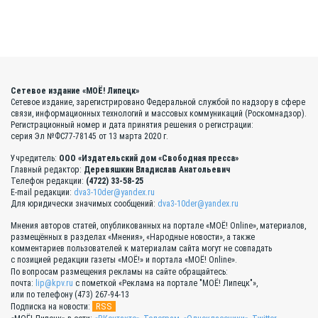
Сетевое издание «МОЁ! Липецк»
Сетевое издание, зарегистрировано Федеральной службой по надзору в сфере
связи, информационных технологий и массовых коммуникаций (Роскомнадзор).
Регистрационный номер и дата принятия решения о регистрации:
серия Эл №ФС77-78145 от 13 марта 2020 г.
Учредитель:
ООО «Издательский дом «Свободная пресса»
Главный редактор:
Деревяшкин Владислав Анатольевич
Телефон редакции:
(4722) 33-58-25
E-mail редакции:
dva3-10der@yandex.ru
Для юридически значимых сообщений:
dva3-10der@yandex.ru
Мнения авторов статей, опубликованных на портале «МОЁ! Online», материалов,
размещённых в разделах «Мнения», «Народные новости», а также
комментариев пользователей к материалам сайта могут не совпадать
с позицией редакции газеты «МОЁ!» и портала «МОЁ! Online».
По вопросам размещения рекламы на сайте обращайтесь:
почта:
lip@kpv.ru
с пометкой «Реклама на портале "МОЁ! Липецк"»,
или по телефону (473) 267-94-13
RSS
Подписка на новости: