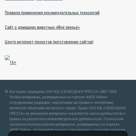
Правила применения рекомендательных технологий
Сайт о домашних животных «Моё зверьё»
Центр интернет-проектов (изготовление сайтов)
Все права защищены ООО ИД «СВОБОДНАЯ ПРЕССА» 2007–2024
Любые материалы, размещенные на портале «МОЁ! Online»
сотрудниками редакции, нештатными авторами и читателями,
являются объектами авторского права. Права ООО ИД «СВОБОДНАЯ
ПРЕССА» на указанные материалы охраняются законодательством о
правах на результаты интеллектуальной деятельности. Полное или
частичное использование материалов, размещенных на портале
«МОЁ! Online», допускается только с письменного согласия редакции
с указанием ссылки на источник. Частичное цитирование возможно