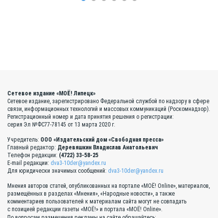
Сетевое издание «МОЁ! Липецк»
Сетевое издание, зарегистрировано Федеральной службой по надзору в сфере
связи, информационных технологий и массовых коммуникаций (Роскомнадзор).
Регистрационный номер и дата принятия решения о регистрации:
серия Эл №ФС77-78145 от 13 марта 2020 г.
Учредитель:
ООО «Издательский дом «Свободная пресса»
Главный редактор:
Деревяшкин Владислав Анатольевич
Телефон редакции:
(4722) 33-58-25
E-mail редакции:
dva3-10der@yandex.ru
Для юридически значимых сообщений:
dva3-10der@yandex.ru
Мнения авторов статей, опубликованных на портале «МОЁ! Online», материалов,
размещённых в разделах «Мнения», «Народные новости», а также
комментариев пользователей к материалам сайта могут не совпадать
с позицией редакции газеты «МОЁ!» и портала «МОЁ! Online».
По вопросам размещения рекламы на сайте обращайтесь: