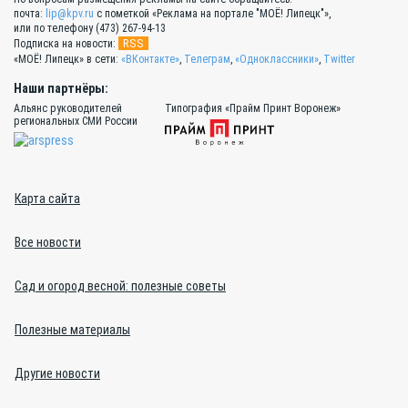
почта:
lip@kpv.ru
с пометкой «Реклама на портале "МОЁ! Липецк"»,
или по телефону (473) 267-94-13
RSS
Подписка на новости:
«МОЁ! Липецк» в сети:
«ВКонтакте»
,
Телеграм
,
«Одноклассники»
,
Twitter
Наши партнёры:
Альянс руководителей
Типография «Прайм Принт Воронеж»
региональных СМИ России
Карта сайта
Все новости
Сад и огород весной: полезные советы
Полезные материалы
Другие новости