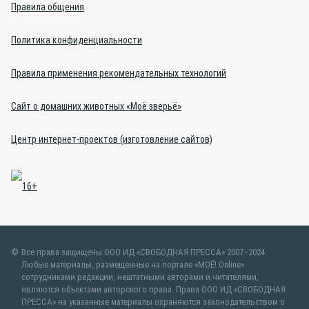
Правила общения
Политика конфиденциальности
Правила применения рекомендательных технологий
Сайт о домашних животных «Моё зверьё»
Центр интернет-проектов (изготовление сайтов)
Все права защищены ООО ИД «СВОБОДНАЯ ПРЕССА» 2007–2024
Любые материалы, размещенные на портале «МОЁ! Online»
сотрудниками редакции, нештатными авторами и читателями,
являются объектами авторского права. Права ООО ИД «СВОБОДНАЯ
ПРЕССА» на указанные материалы охраняются законодательством о