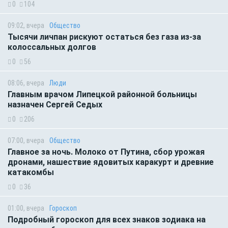
0
104
09:02, вчера
Общество
Тысячи личпан рискуют остаться без газа из-за
колоссальных долгов
0
56
08:06, вчера
Люди
Главным врачом Липецкой районной больницы
назначен Сергей Седых
0
206
07:00, вчера
Общество
Главное за ночь. Молоко от Путина, сбор урожая
дронами, нашествие ядовитых каракурт и древние
катакомбы
0
36
01:00, вчера
Гороскоп
Подробный гороскоп для всех знаков зодиака на