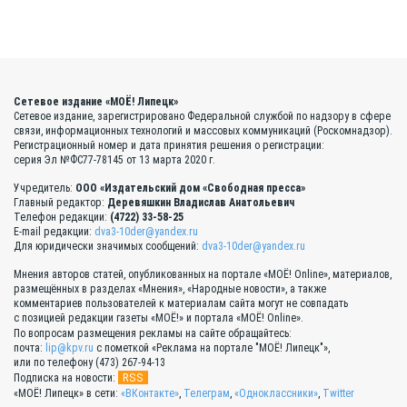
Сетевое издание «МОЁ! Липецк»
Сетевое издание, зарегистрировано Федеральной службой по надзору в сфере
связи, информационных технологий и массовых коммуникаций (Роскомнадзор).
Регистрационный номер и дата принятия решения о регистрации:
серия Эл №ФС77-78145 от 13 марта 2020 г.
Учредитель:
ООО «Издательский дом «Свободная пресса»
Главный редактор:
Деревяшкин Владислав Анатольевич
Телефон редакции:
(4722) 33-58-25
E-mail редакции:
dva3-10der@yandex.ru
Для юридически значимых сообщений:
dva3-10der@yandex.ru
Мнения авторов статей, опубликованных на портале «МОЁ! Online», материалов,
размещённых в разделах «Мнения», «Народные новости», а также
комментариев пользователей к материалам сайта могут не совпадать
с позицией редакции газеты «МОЁ!» и портала «МОЁ! Online».
По вопросам размещения рекламы на сайте обращайтесь:
почта:
lip@kpv.ru
с пометкой «Реклама на портале "МОЁ! Липецк"»,
или по телефону (473) 267-94-13
RSS
Подписка на новости:
«МОЁ! Липецк» в сети:
«ВКонтакте»
,
Телеграм
,
«Одноклассники»
,
Twitter