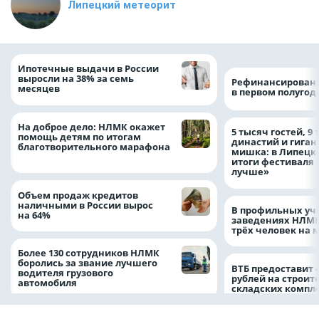
Липецкий метеорит
Ипотечные выдачи в России
выросли на 38% за семь
Рефинансировани
месяцев
в первом полугоди
На доброе дело: НЛМК окажет
5 тысяч гостей, 9
помощь детям по итогам
династий и гиган
благотворительного марафона
мишка: в Липецк
итоги фестиваля
лучше»
Объем продаж кредитов
наличными в России вырос
В профильных уч
на 64%
заведениях НЛМК
трёх человек на 
Более 130 сотрудников НЛМК
боролись за звание лучшего
ВТБ предоставит 
водителя грузового
рублей на строит
автомобиля
складских компл