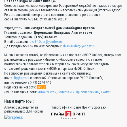
Сетевое издание «МОЁ! Липецк»
Сетевое издание, зарегистрировано Федеральной службой по надзору в сфере
связи, информационных технологий и массовых коммуникаций (Роскомнадзор).
Регистрационный номер и дата принятия решения о регистрации:
серия Эл №ФС77-78145 от 13 марта 2020 г.
Учредитель:
ООО «Издательский дом «Свободная пресса»
Главный редактор:
Деревяшкин Владислав Анатольевич
Телефон редакции:
(4722) 33-58-25
E-mail редакции:
dva3-10der@yandex.ru
Для юридически значимых сообщений:
dva3-10der@yandex.ru
Мнения авторов статей, опубликованных на портале «МОЁ! Online», материалов,
размещённых в разделах «Мнения», «Народные новости», а также
комментариев пользователей к материалам сайта могут не совпадать
с позицией редакции газеты «МОЁ!» и портала «МОЁ! Online».
По вопросам размещения рекламы на сайте обращайтесь:
почта:
lip@kpv.ru
с пометкой «Реклама на портале "МОЁ! Липецк"»,
или по телефону (473) 267-94-13
RSS
Подписка на новости:
«МОЁ! Липецк» в сети:
«ВКонтакте»
,
Телеграм
,
«Одноклассники»
,
Twitter
Наши партнёры:
Альянс руководителей
Типография «Прайм Принт Воронеж»
региональных СМИ России