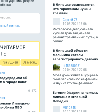
 небо украсили редкие
В Липецке сомневаются,
 облака
что горожанам нужны
трамваи
новость:
Сергей 73
10.05.2024 16:06
тный житель
Интересное дело,сначала
купили трамваи,начали
ремонт трамвайных путей, а
сейчас ...
 ЧИТАЕМОЕ
В Липецкой области
ЙТЕ
мальчика хотели
зарегистрировать девочкой
За 7 Дней
За месяц
id453880931
09.04.2024 22:08
вия
Моея дочь живёт в Турции,её
редупредили об
сына записали по её фамилии
: в городе воют
и звучит это так(фамилию...
0
172
Евгения Уваркина пожелала
липчанам «главной
вия
Победы»
ковали Липецкую
но сбиты ПВО
МВ12345
30.12.2023 15:58