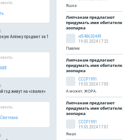
19.05.2024 19:55
новость:
Яшка
ть
Липчанам предлагают
придумать имя обитателю
зоопарка
5
id548630449
кую Алёнку продают за 1
19.05.2024 17:25
Павлик
новость:
Липчанам предлагают
придумать имя обитателю
ik88
зоопарка
СССР1991
19.05.2024 17:05
0
А может, ЖОРА.
й год живут на «свалке»
Липчанам предлагают
новость:
придумать имя обитателю
зоопарка
Светлана
СССР1991
19.05.2024 17:01
Ямал
0