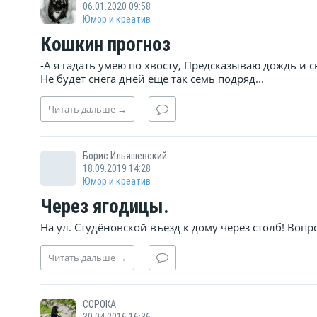
06.01.2020 09:58
Юмор и креатив
Кошкин прогноз
-А я гадать умею по хвосту, Предсказываю дождь и сн
Не будет снега дней ещё так семь подряд...
Читать
дальше
→
Борис Ильяшевский
18.09.2019 14:28
Юмор и креатив
Через ягодицы.
На ул. Студёновской въезд к дому через столб! Вопр
Читать
дальше
→
СОРОКА
30.04.2016 16:36