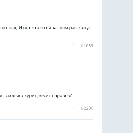
егопад, И вот что я сейчас вам расскажу,
1
1059
ос: сколько куриц весит паровоз?
1
2206