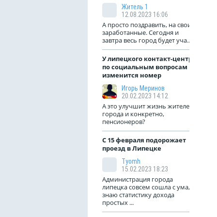
Житель 1
12.08.2023 16:06
А просто поздравить, на свои
заработанные. Сегодня и
завтра весь город будет уча...
У липецкого контакт-центра
по социальным вопросам
изменится номер
Игорь Меринов
20.02.2023 14:12
А это улучшит жизнь жителей
города и конкретно,
пенсионеров?
С 15 февраля подорожает
проезд в Липецке
Tyomh
15.02.2023 18:23
Администрация города
липецка совсем сошла с ума,
знаю статистику дохода
простых ...