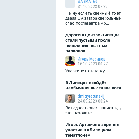
SARMAT60
31.10.2023 07:39
Не, ну если тыквенный, то это
даааа.... А завтра свекольный
спас, послезавтра мо...
Дороги в центре Липецка
стали пустыми после
появления платных
парковок
Игорь Меринов
16.10.2023 00:27
Уваркину в отставку.
В Липецке пройдёт
необычная выставка котят
dmitryretunskij
24.09.2023 08:24
Вот адрес нельзя написать,где
это находится!!!
Игорь Артамонов принял
участие в «Липецком
триатлоне»