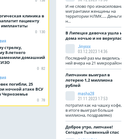
0
138
И не слово про изнасилование
мигрантами женщины на
огическая клиника в
территории НЛМК..... Деньги
заплатит пациенту
н...
а имплантаты
0
130
В Липецке девочка ушла из
дома ночью и не вернулась
вия
Jinyxxx
у стрелку,
03.12.2023 14:36
у 8-летнего
 заменили домашний
Последний раз мы виделись с
 СИЗО
ней вчера на 21 микрорайоне
0
82
Липчанин выиграл в
вия
лотерею 1,2 миллиона
век погибли, 25
рублей
ри ночной атаке ВСУ
в Черноземье
masha28
21.11.2023 17:53
0
78
потратил как на чашку кофе, а
в итоге выиграл больше
миллиона, поздравляю)
Доброе утро, липчане!
Сегодня Тыквенный спас