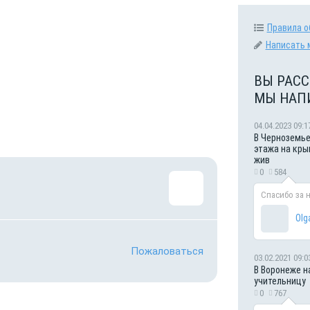
Правила о
Написать 
ВЫ РАСС
МЫ НАП
04.04.2023 09:1
В Черноземье
этажа на кры
жив
0
584
Спасибо за 
Olg
Пожаловаться
03.02.2021 09:0
В Воронеже н
учительницу
0
767