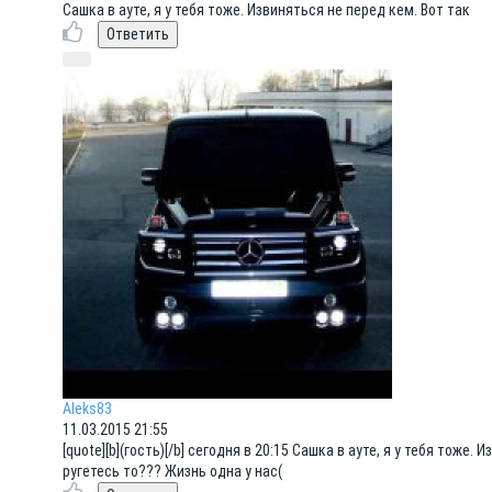
Сашка в ауте, я у тебя тоже. Извиняться не перед кем. Вот так
Aleks83
11.03.2015 21:55
[quote][b](гость)[/b] сегодня в 20:15 Сашка в ауте, я у тебя тоже. 
ругетесь то??? Жизнь одна у нас(