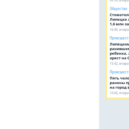
09:59, вчера
Общество
Стоматол
Липецке 
1,6 млн з
16:40, вчера
Происшест
Липецком
ранившем
ребенка,
арест на
15:42, вчера
Происшест
Пять чело
ранены п
на город 
15:45, вчера