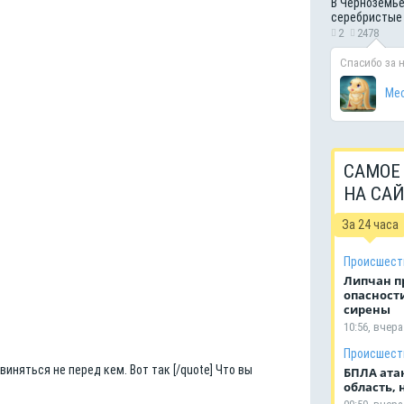
В Черноземье
серебристые
2
2478
Спасибо за 
Мес
САМОЕ
НА СА
За 24 часа
Происшест
Липчан п
опасности
сирены
10:56, вчера
Происшест
Извиняться не перед кем. Вот так [/quote] Что вы
БПЛА ата
область, 