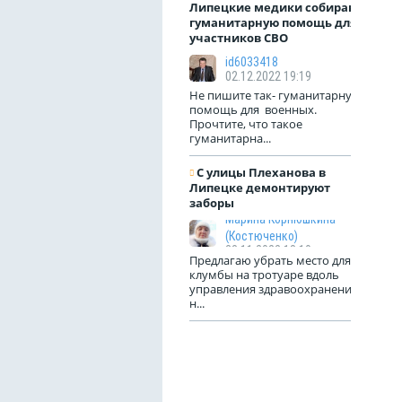
Липецкие медики собирают
гуманитарную помощь для
участников СВО
id6033418
02.12.2022 19:19
Не пишите так- гуманитарную
помощь для военных.
Прочтите, что такое
гуманитарна...
С улицы Плеханова в
Липецке демонтируют
заборы
Марина Корнюшкина
(Костюченко)
23.11.2022 18:10
Предлагаю убрать место для
клумбы на тротуаре вдоль
управления здравоохранения
н...