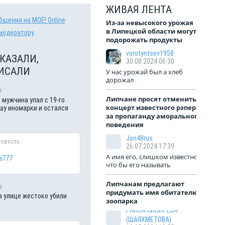
ЖИВАЯ ЛЕНТА
бщения на МОЁ! Online
Из-за невысокого урожая
в Липецкой области могут
модератору
подорожать продукты
vorotyntsev1958
КАЗАЛИ,
30.08.2024 06:30
ИСАЛИ
У нас урожай был а хлеб
дорожал
7
Липчане просят отменить
 мужчина упал с 19-го
концерт известного рэпера
шу иномарки и остался
за пропаганду аморального
поведения
Jon48rus
новость:
26.07.2024 17:39
А имя его, слишком известное,
a777
что бы его называть
Липчанам предлагают
3
придумать имя обитателю
а улице жестоко убили
зоопарка
РАИСА КИБИРЕВА
(ШАЯХМЕТОВА)