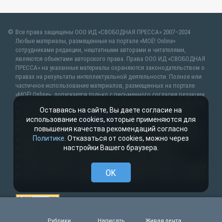
Все права защищены ООО ИД «СВОБОДНАЯ ПРЕССА» 2007–2024
Любые материалы, размещенные на портале «МОЁ! Online»
сотрудниками редакции, нештатными авторами и читателями,
являются объектами авторского права. Права ООО ИД «СВОБОДНАЯ
ПРЕССА» на указанные материалы охраняются законодательством о
правах на результаты интеллектуальной деятельности. Полное или
частичное использование материалов, размещенных на портале
«МОЁ! Online», допускается только с письменного согласия редакции
с указанием ссылки на источник. Частичное цитирование возможно
Оставаясь на сайте, Вы даете согласие на
только при условии гиперссылки на moe-lipetsk.ru.Все вопросы
использование cookies, которые применяются для
можно задать по адресу
web@kpv.ru
. В рубрике «От первого лица»
повышения качества рекомендаций согласно
публикуются сообщения в рамках контрактов об информационном
Политике
. Отказаться от cookies, можно через
сотрудничестве между редакцией «МОЁ! Online» и органами власти.
настройки Вашего браузера.
Материалы рубрик «Новости партнёров» и «Будь в курсе»
публикуются в рамках договоров (соглашений, контрактов)
об информационном сотрудничестве и (или) размещаются на правах
OK
рекламы. Новости с пометкой (
) размещаются на правах рекламы.
Рубрики
Написать
Живая лента