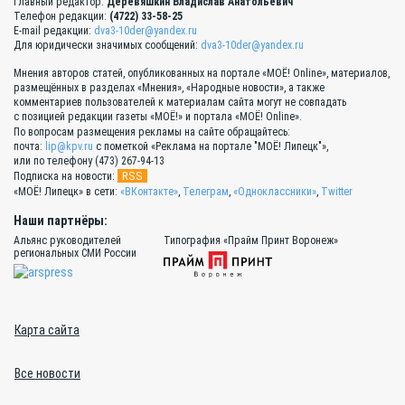
Главный редактор:
Деревяшкин Владислав Анатольевич
Телефон редакции:
(4722) 33-58-25
E-mail редакции:
dva3-10der@yandex.ru
Для юридически значимых сообщений:
dva3-10der@yandex.ru
Мнения авторов статей, опубликованных на портале «МОЁ! Online», материалов,
размещённых в разделах «Мнения», «Народные новости», а также
комментариев пользователей к материалам сайта могут не совпадать
с позицией редакции газеты «МОЁ!» и портала «МОЁ! Online».
По вопросам размещения рекламы на сайте обращайтесь:
почта:
lip@kpv.ru
с пометкой «Реклама на портале "МОЁ! Липецк"»,
или по телефону (473) 267-94-13
RSS
Подписка на новости:
«МОЁ! Липецк» в сети:
«ВКонтакте»
,
Телеграм
,
«Одноклассники»
,
Twitter
Наши партнёры:
Альянс руководителей
Типография «Прайм Принт Воронеж»
региональных СМИ России
Карта сайта
Все новости